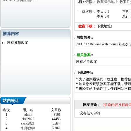
8AUnit1 资料整理归…
相关链接：
教案演示地址
教案注
下载次数： 本日：1
本周
本月：8
总计：
教案下载：
下载地址1
推荐内容
::教案简介::
没有推荐教案
7A Unit7 Be wise with money 核
::
相关教案
::
没有相关教案
::下载说明::
*
为了达到最快的下载速度，推荐
*
如果您发现该教案不能下载，请
*
未经本站明确许可，任何网站不
站内统计
网友评论：
（评论内容只代表
名次
用户名
文章数
没有任何评论
1
admin
48191
2
ckzl2022
44453
3
sksx2021
3564
4
华师数学
2302