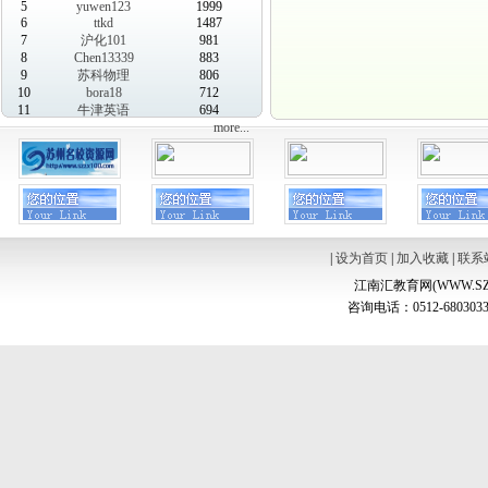
5
yuwen123
1999
6
ttkd
1487
7
沪化101
981
8
Chen13339
883
9
苏科物理
806
10
bora18
712
11
牛津英语
694
more...
|
设为首页
|
加入收藏
|
联系
江南汇教育网(WWW.SZ
咨询电话：0512-6803033