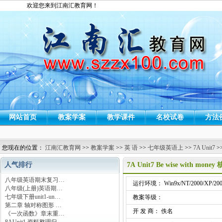
欢迎您来到江南汇教育网！
网站首页
教案学案
教学课件
名校试卷
方法
您现在的位置：
江南汇教育网
>>
教案学案
>>
英 语
>>
七年级英语上
>>
7A Unit7
>
人气排行
7A Unit7 Be wise with mo
八年级英语期末复习…
运行环境： Win9x/NT/2000/XP/200
八年级(上册)英语期…
七年级下册unit1-un…
教案等级：
第二章 轴对称图形 …
开 发 商： 佚名
《一次函数》章末重…