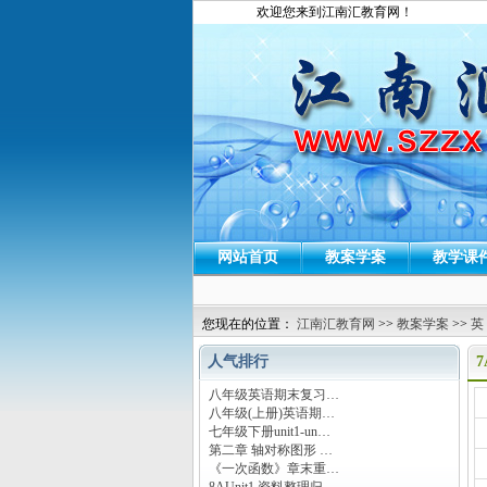
欢迎您来到江南汇教育网！
网站首页
教案学案
教学课
您现在的位置：
江南汇教育网
>>
教案学案
>>
英
人气排行
7
八年级英语期末复习…
运
八年级(上册)英语期…
七年级下册unit1-un…
第二章 轴对称图形 …
《一次函数》章末重…