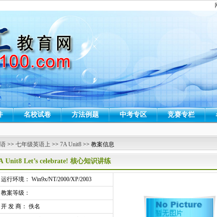
件
名校试卷
方法例题
中考专区
竞赛专栏
 语
>>
七年级英语上
>>
7A Unit8
>> 教案信息
A Unit8 Let’s celebrate! 核心知识讲练
行环境： Win9x/NT/2000/XP/2003
教案等级：
开 发 商： 佚名