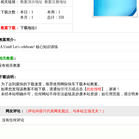
相关链接：
教案演示地址
教案注册地址
下载次数： 本日：1
本周：1
本月：1
总计：350
教案下载：
下载地址1
:教案简介::
7A Unit8 Let’s celebrate! 核心知识讲练
相关教案
::
没有相关教案
:下载说明::
*
为了达到最快的下载速度，推荐使用网际快车下载本站教案。
*
如果您发现该教案不能下载，请通知
管理员
或点击【
此处报错
】，谢谢！
*
未经本站明确许可，任何网站不得非法盗链及抄袭本站资源；如引用页面，请注明来
网友评论：
（评论内容只代表网友观点，与本站立场无关！）
没有任何评论