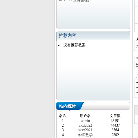
8AUnit1 资料整理归…
推荐内容
:
没有推荐教案
::
:
站内统计
名次
用户名
文章数
1
admin
48191
2
ckzl2022
44437
3
sksx2021
3564
4
华师数学
2302