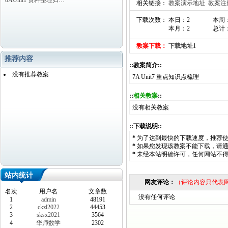
8AUnit1 资料整理归…
相关链接：
教案演示地址
教案注
下载次数： 本日：2
本周
本月：2
总计：
教案下载：
下载地址1
推荐内容
::教案简介::
没有推荐教案
7A Unit7 重点知识点梳理
::
相关教案
::
没有相关教案
::下载说明::
*
为了达到最快的下载速度，推荐
*
如果您发现该教案不能下载，请
*
未经本站明确许可，任何网站不
站内统计
网友评论：
（评论内容只代表
名次
用户名
文章数
没有任何评论
1
admin
48191
2
ckzl2022
44453
3
sksx2021
3564
4
华师数学
2302