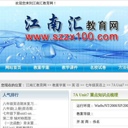
欢迎您来到江南汇教育网！
网站首页
教案学案
教学课件
名校试卷
方法
您现在的位置：
江南汇教育网
>>
教案学案
>>
英 语
>>
七年级英语上
>>
7A Unit7
>
人气排行
7A Unit7 重点知识点梳理
八年级英语期末复习…
运行环境： Win9x/NT/2000/XP/200
八年级(上册)英语期…
七年级下册unit1-un…
教案等级：
第二章 轴对称图形 …
开 发 商： 佚名
《一次函数》章末重…