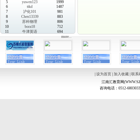
5
yuwen123
1999
6
ttkd
1487
7
沪化101
981
8
Chen13339
883
9
苏科物理
806
10
bora18
712
11
牛津英语
694
more...
|
设为首页
|
加入收藏
|
联系
江南汇教育网(WWW.SZ
咨询电话：0512-6803033