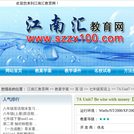
欢迎您来到江南汇教育网！
网站首页
教案学案
教学课件
名校试卷
方法
您现在的位置：
江南汇教育网
>>
教案学案
>>
英 语
>>
七年级英语上
>>
7A Unit7
>
人气排行
7A Unit7 Be wise with mo
八年级英语期末复习…
运行环境： Win9x/NT/2000/XP/200
八年级(上册)英语期…
七年级下册unit1-un…
教案等级：
★★★
第二章 轴对称图形 …
开 发 商： 佚名
《一次函数》章末重…