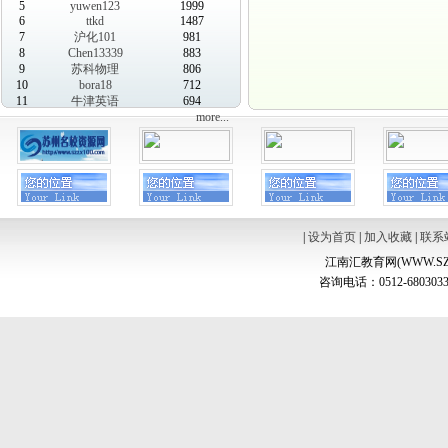
5
yuwen123
1999
6
ttkd
1487
7
沪化101
981
8
Chen13339
883
9
苏科物理
806
10
bora18
712
11
牛津英语
694
more...
|
设为首页
|
加入收藏
|
联系
江南汇教育网(WWW.SZ
咨询电话：0512-6803033