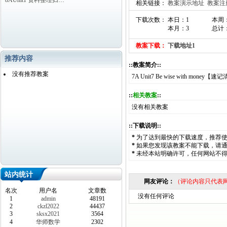
8AUnit1 资料整理归…
相关链接：
教案演示地址
教案注
下载次数： 本日：1
本周
本月：3
总计：
教案下载：
下载地址1
推荐内容
::教案简介::
没有推荐教案
7A Unit7 Be wise with money【
::
相关教案
::
没有相关教案
::下载说明::
*
为了达到最快的下载速度，推荐
*
如果您发现该教案不能下载，请
*
未经本站明确许可，任何网站不
站内统计
网友评论：
（评论内容只代表
名次
用户名
文章数
没有任何评论
1
admin
48191
2
ckzl2022
44437
3
sksx2021
3564
4
华师数学
2302