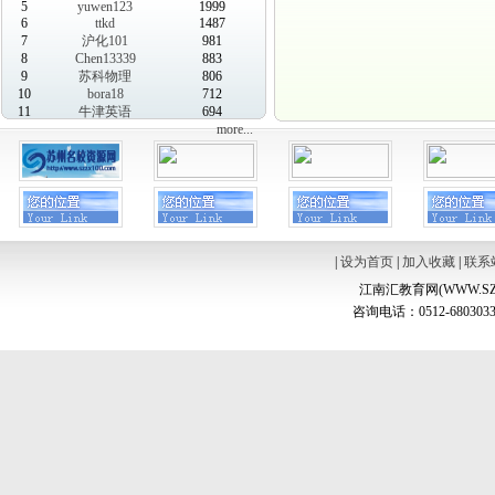
5
yuwen123
1999
6
ttkd
1487
7
沪化101
981
8
Chen13339
883
9
苏科物理
806
10
bora18
712
11
牛津英语
694
more...
|
设为首页
|
加入收藏
|
联系
江南汇教育网(WWW.SZ
咨询电话：0512-6803033