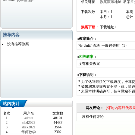
8AUnit1 资料整理归…
相关链接：
教案演示地址
教案注
下载次数： 本日：1
本周
本月：1
总计：
教案下载：
下载地址1
推荐内容
::教案简介::
没有推荐教案
7B Unit7 语法 一般过去时（1）
::
相关教案
::
没有相关教案
::下载说明::
*
为了达到最快的下载速度，推荐
*
如果您发现该教案不能下载，请
*
未经本站明确许可，任何网站不
站内统计
网友评论：
（评论内容只代表
名次
用户名
文章数
没有任何评论
1
admin
48191
2
ckzl2022
44437
3
sksx2021
3564
4
华师数学
2302