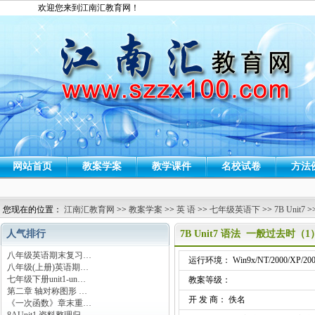
欢迎您来到江南汇教育网！
网站首页
教案学案
教学课件
名校试卷
方法
您现在的位置：
江南汇教育网
>>
教案学案
>>
英 语
>>
七年级英语下
>>
7B Unit7
>
人气排行
7B Unit7 语法 一般过去时（1
八年级英语期末复习…
运行环境： Win9x/NT/2000/XP/200
八年级(上册)英语期…
七年级下册unit1-un…
教案等级：
第二章 轴对称图形 …
开 发 商： 佚名
《一次函数》章末重…