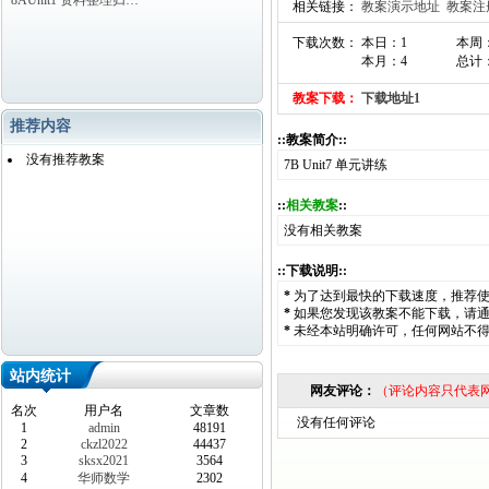
8AUnit1 资料整理归…
相关链接：
教案演示地址
教案注
下载次数： 本日：1
本周
本月：4
总计：
教案下载：
下载地址1
推荐内容
::教案简介::
没有推荐教案
7B Unit7 单元讲练
::
相关教案
::
没有相关教案
::下载说明::
*
为了达到最快的下载速度，推荐
*
如果您发现该教案不能下载，请
*
未经本站明确许可，任何网站不
站内统计
网友评论：
（评论内容只代表
名次
用户名
文章数
没有任何评论
1
admin
48191
2
ckzl2022
44437
3
sksx2021
3564
4
华师数学
2302