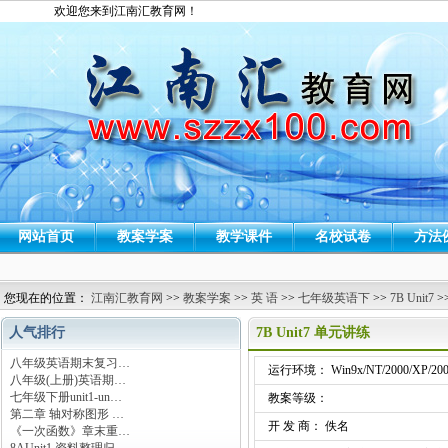
欢迎您来到江南汇教育网！
网站首页
教案学案
教学课件
名校试卷
方法
您现在的位置：
江南汇教育网
>>
教案学案
>>
英 语
>>
七年级英语下
>>
7B Unit7
>
人气排行
7B Unit7 单元讲练
八年级英语期末复习…
运行环境： Win9x/NT/2000/XP/200
八年级(上册)英语期…
七年级下册unit1-un…
教案等级：
第二章 轴对称图形 …
开 发 商： 佚名
《一次函数》章末重…