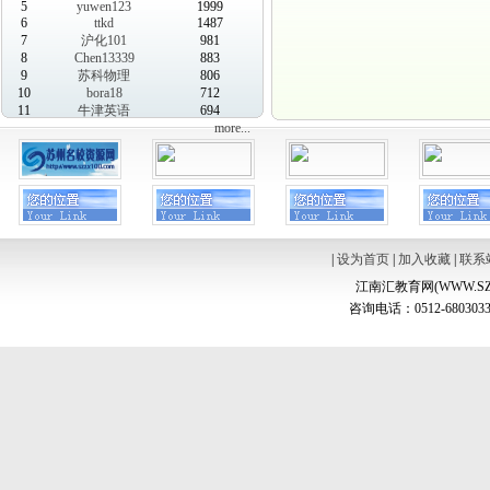
5
yuwen123
1999
6
ttkd
1487
7
沪化101
981
8
Chen13339
883
9
苏科物理
806
10
bora18
712
11
牛津英语
694
more...
|
设为首页
|
加入收藏
|
联系
江南汇教育网(WWW.SZ
咨询电话：0512-6803033