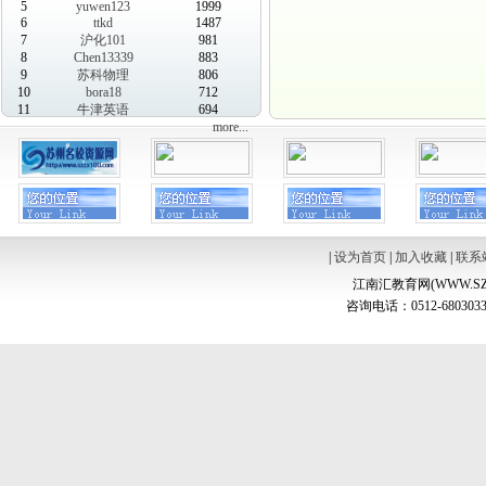
5
yuwen123
1999
6
ttkd
1487
7
沪化101
981
8
Chen13339
883
9
苏科物理
806
10
bora18
712
11
牛津英语
694
more...
|
设为首页
|
加入收藏
|
联系
江南汇教育网(WWW.SZ
咨询电话：0512-6803033