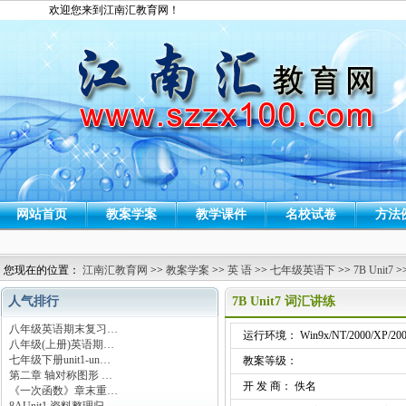
欢迎您来到江南汇教育网！
网站首页
教案学案
教学课件
名校试卷
方法
您现在的位置：
江南汇教育网
>>
教案学案
>>
英 语
>>
七年级英语下
>>
7B Unit7
>
人气排行
7B Unit7 词汇讲练
八年级英语期末复习…
运行环境： Win9x/NT/2000/XP/200
八年级(上册)英语期…
七年级下册unit1-un…
教案等级：
第二章 轴对称图形 …
开 发 商： 佚名
《一次函数》章末重…