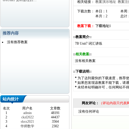
8AUnit1 资料整理归…
相关链接：
教案演示地址
教案注
下载次数： 本日：1
本周
本月：2
总计：
教案下载：
下载地址1
推荐内容
::教案简介::
没有推荐教案
7B Unit7 词汇讲练
::
相关教案
::
没有相关教案
::下载说明::
*
为了达到最快的下载速度，推荐
*
如果您发现该教案不能下载，请
*
未经本站明确许可，任何网站不
站内统计
网友评论：
（评论内容只代表
名次
用户名
文章数
没有任何评论
1
admin
48191
2
ckzl2022
44437
3
sksx2021
3564
4
华师数学
2302