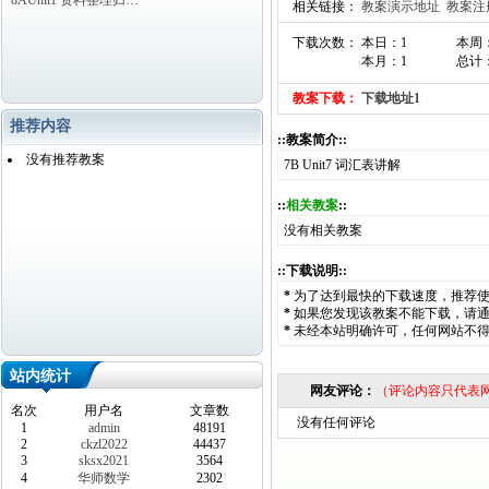
8AUnit1 资料整理归…
相关链接：
教案演示地址
教案注
下载次数： 本日：1
本周
本月：1
总计：
教案下载：
下载地址1
推荐内容
::教案简介::
没有推荐教案
7B Unit7 词汇表讲解
::
相关教案
::
没有相关教案
::下载说明::
*
为了达到最快的下载速度，推荐
*
如果您发现该教案不能下载，请
*
未经本站明确许可，任何网站不
站内统计
网友评论：
（评论内容只代表
名次
用户名
文章数
没有任何评论
1
admin
48191
2
ckzl2022
44437
3
sksx2021
3564
4
华师数学
2302