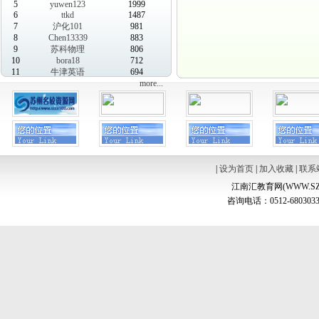
5
yuwen123
1999
6
ttkd
1487
7
沪化101
981
8
Chen13339
883
9
苏科物理
806
10
bora18
712
11
牛津英语
694
more...
|
设为首页
|
加入收藏
|
联系
江南汇教育网(WWW.SZ
咨询电话：0512-6803033