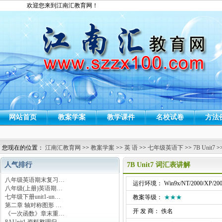
欢迎您来到江南汇教育网！
网站首页
教案学案
教学课件
名校试卷
方法
您现在的位置：
江南汇教育网
>>
教案学案
>>
英 语
>>
七年级英语下
>>
7B Unit7
>
人气排行
7B Unit7 词汇表讲解
八年级英语期末复习…
运行环境： Win9x/NT/2000/XP/200
八年级(上册)英语期…
七年级下册unit1-un…
教案等级：
★★★
第二章 轴对称图形 …
开 发 商： 佚名
《一次函数》章末重…