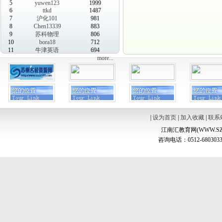
5
yuwen123
1999
6
ttkd
1487
7
沪化101
981
8
Chen13339
883
9
苏科物理
806
10
bora18
712
11
牛津英语
694
more...
|
设为首页
|
加入收藏
|
联系
江南汇教育网(WWW.SZ
咨询电话：0512-6803033