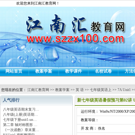
欢迎您来到江南汇教育网！
网站首页
教案学案
教学课件
名校试卷
方法
您现在的位置：
江南汇教育网
>>
教案学案
>>
英 语
>>
七年级英语上
>>
7A Unit1
>
人气排行
新七年级英语暑假预习第02讲 Unit1 T
八年级英语期末复习…
运行环境： Win9x/NT/2000/XP/200
八年级(上册)英语期…
七年级下册unit1-un…
教案等级：
第二章 轴对称图形 …
开 发 商： 佚名
《一次函数》章末重…