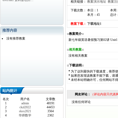
8AUnit1 资料整理归…
相关链接：
教案演示地址
教案注
下载次数： 本日：1
本周
本月：45
总计：
教案下载：
下载地址1
推荐内容
::教案简介::
没有推荐教案
新七年级英语暑假预习第02讲 Unit1 Thi
::
相关教案
::
没有相关教案
::下载说明::
*
为了达到最快的下载速度，推荐
*
如果您发现该教案不能下载，请
*
未经本站明确许可，任何网站不
站内统计
网友评论：
（评论内容只代表
名次
用户名
文章数
没有任何评论
1
admin
48191
2
ckzl2022
44453
3
sksx2021
3564
4
华师数学
2302