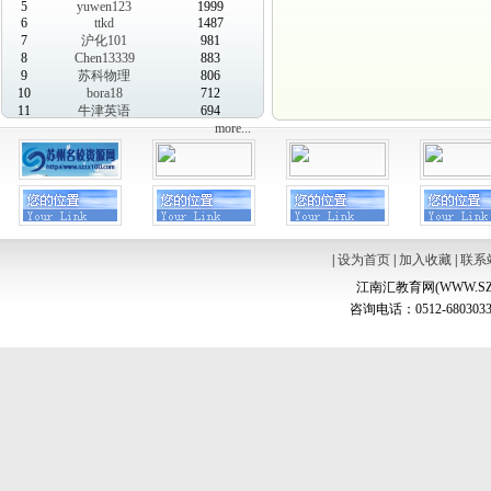
5
yuwen123
1999
6
ttkd
1487
7
沪化101
981
8
Chen13339
883
9
苏科物理
806
10
bora18
712
11
牛津英语
694
more...
|
设为首页
|
加入收藏
|
联系
江南汇教育网(WWW.SZ
咨询电话：0512-6803033