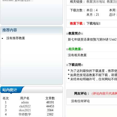
8AUnit1 资料整理归…
相关链接：
教案演示地址
教案注
下载次数： 本日：4
本周
本月：21
总计：
教案下载：
下载地址1
推荐内容
::教案简介::
没有推荐教案
新七年级英语暑假预习第04讲 Unit2 Ho
::
相关教案
::
没有相关教案
::下载说明::
*
为了达到最快的下载速度，推荐
*
如果您发现该教案不能下载，请
*
未经本站明确许可，任何网站不
站内统计
网友评论：
（评论内容只代表
名次
用户名
文章数
没有任何评论
1
admin
48191
2
ckzl2022
44453
3
sksx2021
3564
4
华师数学
2302