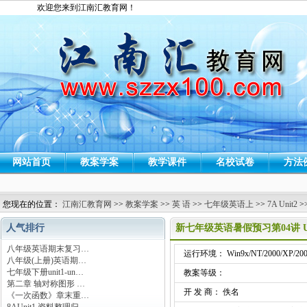
欢迎您来到江南汇教育网！
网站首页
教案学案
教学课件
名校试卷
方法
您现在的位置：
江南汇教育网
>>
教案学案
>>
英 语
>>
七年级英语上
>>
7A Unit2
>
人气排行
新七年级英语暑假预习第04讲 Unit2 
八年级英语期末复习…
运行环境： Win9x/NT/2000/XP/200
八年级(上册)英语期…
七年级下册unit1-un…
教案等级：
第二章 轴对称图形 …
开 发 商： 佚名
《一次函数》章末重…