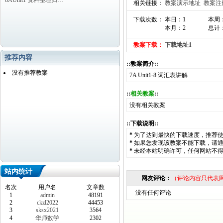
8AUnit1 资料整理归…
相关链接：
教案演示地址
教案注
下载次数： 本日：1
本周
本月：2
总计：
教案下载：
下载地址1
推荐内容
::教案简介::
没有推荐教案
7A Unit1-8 词汇表讲解
::
相关教案
::
没有相关教案
::下载说明::
*
为了达到最快的下载速度，推荐
*
如果您发现该教案不能下载，请
*
未经本站明确许可，任何网站不
站内统计
网友评论：
（评论内容只代表
名次
用户名
文章数
没有任何评论
1
admin
48191
2
ckzl2022
44453
3
sksx2021
3564
4
华师数学
2302