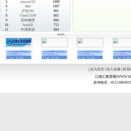
5
yuwen123
1999
6
ttkd
1487
7
沪化101
981
8
Chen13339
883
9
苏科物理
806
10
bora18
712
11
牛津英语
694
more...
|
设为首页
|
加入收藏
|
联系
江南汇教育网(WWW.SZ
咨询电话：0512-6803033