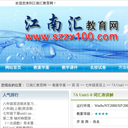
欢迎您来到江南汇教育网！
网站首页
教案学案
教学课件
名校试卷
方法
您现在的位置：
江南汇教育网
>>
教案学案
>>
英 语
>>
七年级英语上
>>
7A Unit1
>
人气排行
7A Unit1-8 词汇表讲解
八年级英语期末复习…
运行环境： Win9x/NT/2000/XP/200
八年级(上册)英语期…
七年级下册unit1-un…
教案等级：
★★★★
第二章 轴对称图形 …
开 发 商： 佚名
《一次函数》章末重…