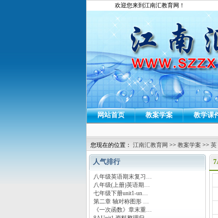
欢迎您来到江南汇教育网！
网站首页
教案学案
教学课
您现在的位置：
江南汇教育网
>>
教案学案
>>
英
人气排行
7
八年级英语期末复习…
运
八年级(上册)英语期…
七年级下册unit1-un…
第二章 轴对称图形 …
《一次函数》章末重…