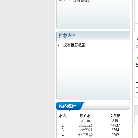
8AUnit1 资料整理归…
推荐内容
:
没有推荐教案
7
::
:
站内统计
名次
用户名
文章数
1
admin
48191
2
ckzl2022
44437
3
sksx2021
3564
4
华师数学
2302