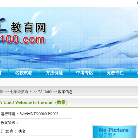
件
名校试卷
方法例题
中考专区
竞赛专栏
 语
>>
七年级英语上
>>
7A Unit3
>> 教案信息
A Unit3 Welcome to the unit（教案）
行环境： Win9x/NT/2000/XP/2003
教案等级：
开 发 商： 佚名