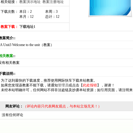
相关链接：
教案演示地址
教案注册地址
下载次数： 本日：2
本周：3
本月：12
总计：12
教案下载：
下载地址1
:教案简介::
A Unit3 Welcome to the unit（教案）
相关教案
::
没有相关教案
:下载说明::
*
为了达到最快的下载速度，推荐使用网际快车下载本站教案。
*
如果您发现该教案不能下载，请通知
管理员
或点击【
此处报错
】，谢谢！
*
未经本站明确许可，任何网站不得非法盗链及抄袭本站资源；如引用页面，请注明来
网友评论：
（评论内容只代表网友观点，与本站立场无关！）
没有任何评论