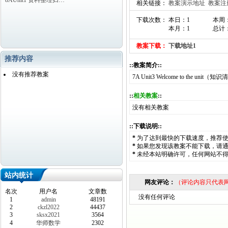
8AUnit1 资料整理归…
相关链接：
教案演示地址
教案注
下载次数： 本日：1
本周
本月：1
总计：
教案下载：
下载地址1
推荐内容
::教案简介::
没有推荐教案
7A Unit3 Welcome to the unit（知
::
相关教案
::
没有相关教案
::下载说明::
*
为了达到最快的下载速度，推荐
*
如果您发现该教案不能下载，请
*
未经本站明确许可，任何网站不
站内统计
网友评论：
（评论内容只代表
名次
用户名
文章数
没有任何评论
1
admin
48191
2
ckzl2022
44437
3
sksx2021
3564
4
华师数学
2302