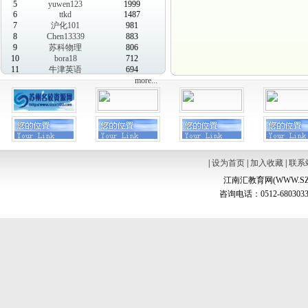
5
yuwen123
1999
6
ttkd
1487
7
沪化101
981
8
Chen13339
883
9
苏科物理
806
10
bora18
712
11
牛津英语
694
more...
|
设为首页
|
加入收藏
|
联系
江南汇教育网(WWW.SZ
咨询电话：0512-6803033