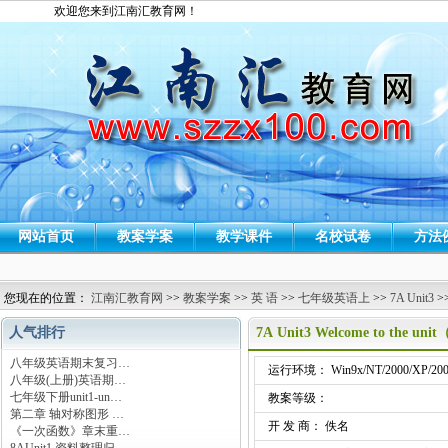
欢迎您来到江南汇教育网！
网站首页
教案学案
教学课件
名校试卷
方法
您现在的位置：
江南汇教育网
>>
教案学案
>>
英 语
>>
七年级英语上
>>
7A Unit3
>
人气排行
7A Unit3 Welcome to the 
八年级英语期末复习…
运行环境： Win9x/NT/2000/XP/200
八年级(上册)英语期…
七年级下册unit1-un…
教案等级：
第二章 轴对称图形 …
开 发 商： 佚名
《一次函数》章末重…