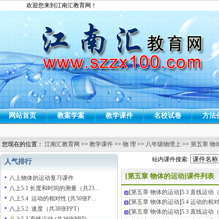
欢迎您来到江南汇教育网！
网站首页
教案学案
教学课件
名校试卷
方法
您现在的位置：
江南汇教育网
>>
教学课件
>>
物 理
>>
八年级物理上
>>
第五章 物
站内课件搜索:
人气排行
[第五章 物体的运动]课件列表
八上物体的运动复习课件
八上5.1 长度和时间的测量（共23…
[
第五章 物体的运动
]
5.3 直线运动
八上5.4 运动的相对性 (共50张P…
[
第五章 物体的运动
]
5.4 运动的
八上5.2 速度（共38张PPT）
[
第五章 物体的运动
]
5.3 直线运动