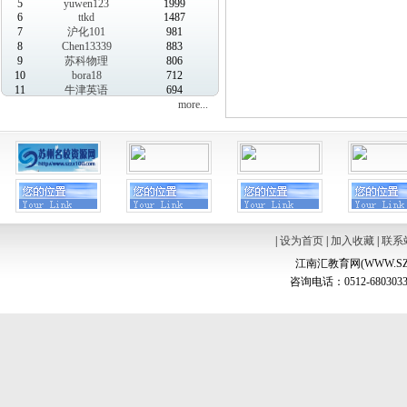
5
yuwen123
1999
6
ttkd
1487
7
沪化101
981
8
Chen13339
883
9
苏科物理
806
10
bora18
712
11
牛津英语
694
more...
|
设为首页
|
加入收藏
|
联系
江南汇教育网(WWW.SZ
咨询电话：0512-6803033