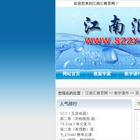
欢迎您来到江南汇教育网！
网站首页
教案学案
教学课
您现在的位置：
江南汇教育网
>>
教学课件
>>
英
人气排行
7
12.3《 互逆命题》 …
运
第二章《对称图形-圆…
7A Unit 2 单元复习
第二章《有理数》课…
七上Unit1 整单元课…