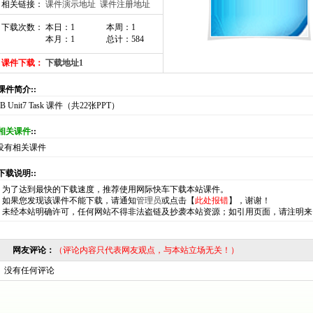
相关链接：
课件演示地址
课件注册地址
下载次数： 本日：1
本周：1
本月：1
总计：584
课件下载：
下载地址1
:课件简介::
7B Unit7 Task 课件（共22张PPT）
相关课件
::
没有相关课件
:下载说明::
*
为了达到最快的下载速度，推荐使用网际快车下载本站课件。
*
如果您发现该课件不能下载，请通知
管理员
或点击【
此处报错
】，谢谢！
*
未经本站明确许可，任何网站不得非法盗链及抄袭本站资源；如引用页面，请注明来
网友评论：
（评论内容只代表网友观点，与本站立场无关！）
没有任何评论