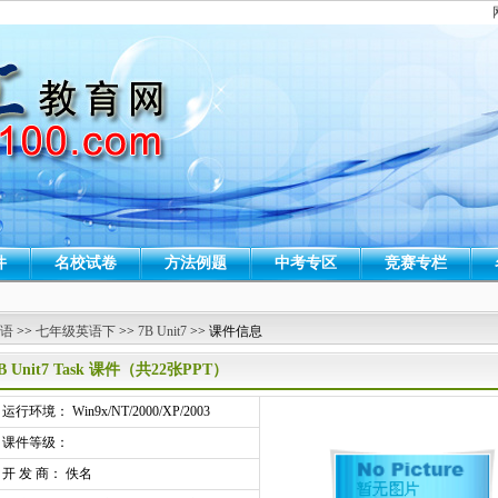
件
名校试卷
方法例题
中考专区
竞赛专栏
 语
>>
七年级英语下
>>
7B Unit7
>> 课件信息
B Unit7 Task 课件（共22张PPT）
行环境： Win9x/NT/2000/XP/2003
课件等级：
开 发 商： 佚名