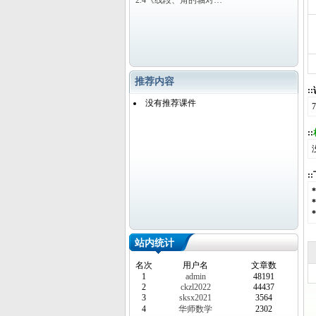
2.4《线段、角的轴对…
推荐内容
:
没有推荐课件
::
:
站内统计
名次
用户名
文章数
1
admin
48191
2
ckzl2022
44437
3
sksx2021
3564
4
华师数学
2302