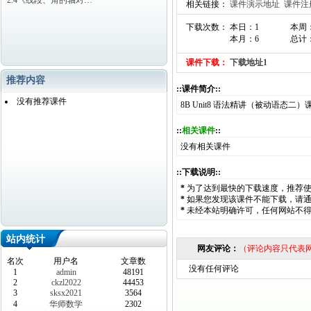
2.4《线段、角的轴对…
相关链接：
课件演示地址
课件注
下载次数： 本日：1
本周
本月：6
总计：
课件下载：
下载地址1
推荐内容
::课件简介::
没有推荐课件
8B Unit8 语法精讲（被动语态二）
::
相关课件
::
没有相关课件
::下载说明::
*
为了达到最快的下载速度，推荐
*
如果您发现该课件不能下载，请
*
未经本站明确许可，任何网站不
站内统计
网友评论：
（评论内容只代表
名次
用户名
文章数
没有任何评论
1
admin
48191
2
ckzl2022
44453
3
sksx2021
3564
4
华师数学
2302