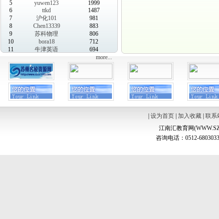
5
yuwen123
1999
6
ttkd
1487
7
沪化101
981
8
Chen13339
883
9
苏科物理
806
10
bora18
712
11
牛津英语
694
more...
|
设为首页
|
加入收藏
|
联系
江南汇教育网(WWW.SZ
咨询电话：0512-6803033