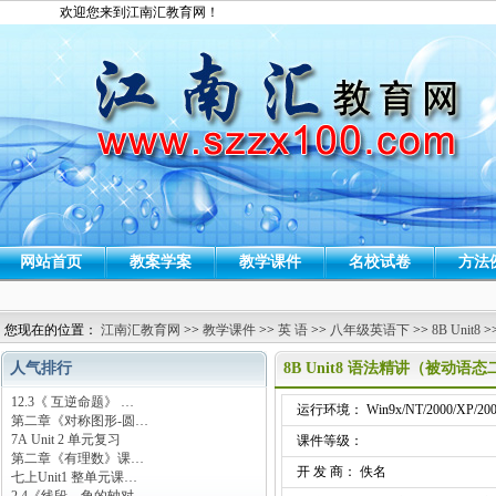
欢迎您来到江南汇教育网！
网站首页
教案学案
教学课件
名校试卷
方法
您现在的位置：
江南汇教育网
>>
教学课件
>>
英 语
>>
八年级英语下
>>
8B Unit8
>
人气排行
8B Unit8 语法精讲（被动语
12.3《 互逆命题》 …
运行环境： Win9x/NT/2000/XP/200
第二章《对称图形-圆…
7A Unit 2 单元复习
课件等级：
第二章《有理数》课…
开 发 商： 佚名
七上Unit1 整单元课…