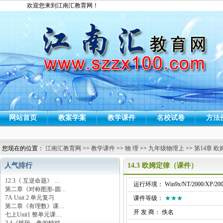
欢迎您来到江南汇教育网！
网站首页
教案学案
教学课件
名校试卷
方法
您现在的位置：
江南汇教育网
>>
教学课件
>>
物 理
>>
九年级物理上
>>
第14章 欧
人气排行
14.3 欧姆定律（课件）
12.3《 互逆命题》 …
运行环境： Win9x/NT/2000/XP/200
第二章《对称图形-圆…
7A Unit 2 单元复习
课件等级：
★★★
第二章《有理数》课…
开 发 商： 佚名
七上Unit1 整单元课…