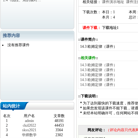
2.4《线段、角的轴对…
相关链接：
课件演示地址
课件注
下载次数： 本日：1
本周
本月：4
总计：
课件下载：
下载地址1
推荐内容
::课件简介::
没有推荐课件
14.3 欧姆定律（课件）
::
相关课件
::
14.3 欧姆定律（课件）
14.3 欧姆定律（课件）
14.3 欧姆定律（课件）
14.3 欧姆定律（课件）
14.3 欧姆定律（课件）
::下载说明::
*
为了达到最快的下载速度，推荐
站内统计
*
如果您发现该课件不能下载，请
*
未经本站明确许可，任何网站不
名次
用户名
文章数
1
admin
48191
2
ckzl2022
44453
3
sksx2021
3564
网友评论：
（评论内容只代表
4
华师数学
2302