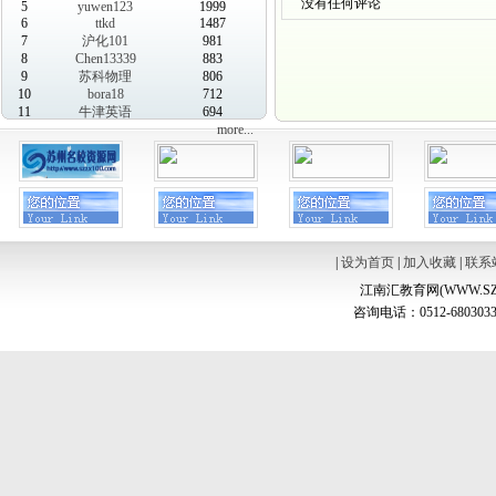
没有任何评论
5
yuwen123
1999
6
ttkd
1487
7
沪化101
981
8
Chen13339
883
9
苏科物理
806
10
bora18
712
11
牛津英语
694
more...
|
设为首页
|
加入收藏
|
联系
江南汇教育网(WWW.SZ
咨询电话：0512-6803033