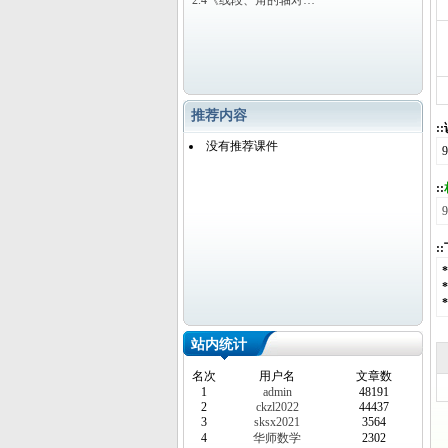
2.4《线段、角的轴对…
推荐内容
:
没有推荐课件
::
:
站内统计
名次
用户名
文章数
1
admin
48191
2
ckzl2022
44437
3
sksx2021
3564
4
华师数学
2302