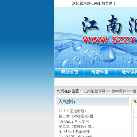
欢迎您来到江南汇教育网！
网站首页
教案学案
教学课
您现在的位置：
江南汇教育网
>>
教学课件
>>
物
人气排行
12.3《 互逆命题》 …
运
第二章《对称图形-圆…
7A Unit 2 单元复习
第二章《有理数》课…
七上Unit1 整单元课…