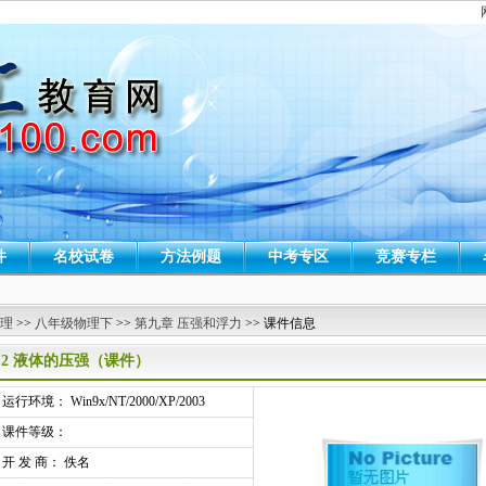
件
名校试卷
方法例题
中考专区
竞赛专栏
 理
>>
八年级物理下
>>
第九章 压强和浮力
>> 课件信息
9.2 液体的压强（课件）
行环境： Win9x/NT/2000/XP/2003
课件等级：
开 发 商： 佚名