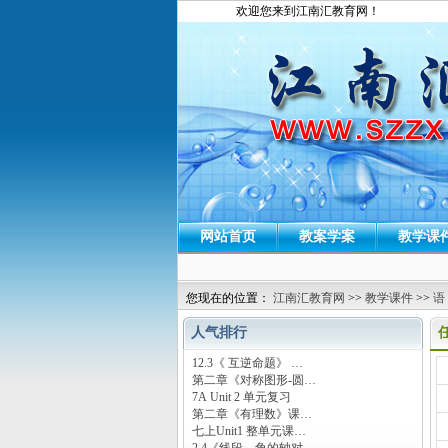
欢迎您来到江南汇教育网！
网站首页
教案学案
教学课
您现在的位置：
江南汇教育网
>>
教学课件
>>
语
人气排行
12.3《 互逆命题》 …
运
第二章《对称图形-圆…
7A Unit 2 单元复习
第二章《有理数》课…
七上Unit1 整单元课…