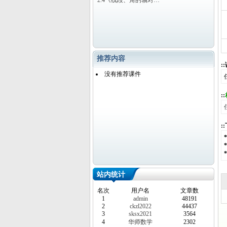
2.4《线段、角的轴对…
推荐内容
:
没有推荐课件
::
:
站内统计
名次
用户名
文章数
1
admin
48191
2
ckzl2022
44437
3
sksx2021
3564
4
华师数学
2302