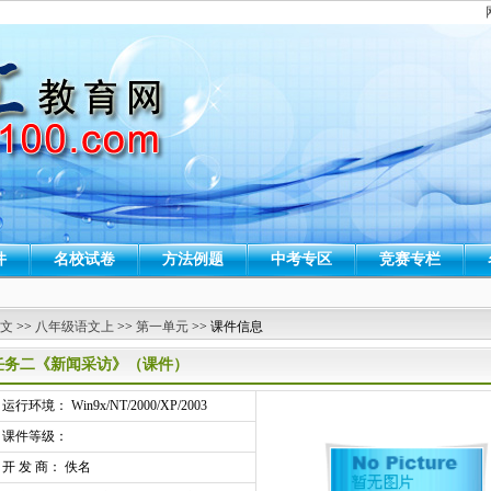
件
名校试卷
方法例题
中考专区
竞赛专栏
 文
>>
八年级语文上
>>
第一单元
>> 课件信息
任务二《新闻采访》（课件）
行环境： Win9x/NT/2000/XP/2003
课件等级：
开 发 商： 佚名