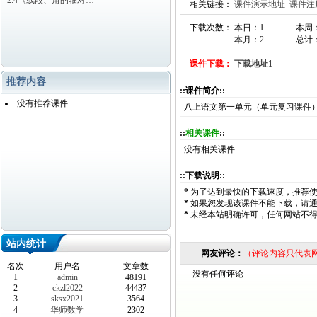
2.4《线段、角的轴对…
相关链接：
课件演示地址
课件注
下载次数： 本日：1
本周
本月：2
总计：
课件下载：
下载地址1
推荐内容
::课件简介::
没有推荐课件
八上语文第一单元（单元复习课件
::
相关课件
::
没有相关课件
::下载说明::
*
为了达到最快的下载速度，推荐
*
如果您发现该课件不能下载，请
*
未经本站明确许可，任何网站不
站内统计
网友评论：
（评论内容只代表
名次
用户名
文章数
没有任何评论
1
admin
48191
2
ckzl2022
44437
3
sksx2021
3564
4
华师数学
2302