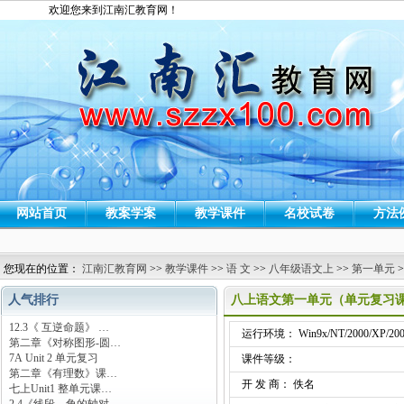
欢迎您来到江南汇教育网！
网站首页
教案学案
教学课件
名校试卷
方法
您现在的位置：
江南汇教育网
>>
教学课件
>>
语 文
>>
八年级语文上
>>
第一单元
>
人气排行
八上语文第一单元（单元复习
12.3《 互逆命题》 …
运行环境： Win9x/NT/2000/XP/200
第二章《对称图形-圆…
7A Unit 2 单元复习
课件等级：
第二章《有理数》课…
开 发 商： 佚名
七上Unit1 整单元课…