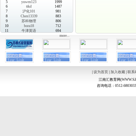
5
yuwen123
1999
6
ttkd
1487
7
沪化101
981
8
Chen13339
883
9
苏科物理
806
10
bora18
712
11
牛津英语
694
more...
|
设为首页
|
加入收藏
|
联系
江南汇教育网(WWW.SZ
咨询电话：0512-6803033