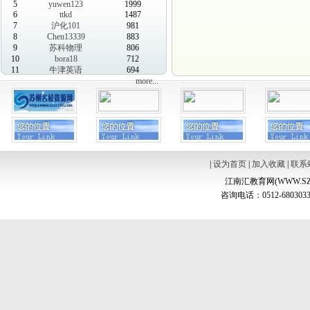
5
yuwen123
1999
6
ttkd
1487
7
沪化101
981
8
Chen13339
883
9
苏科物理
806
10
bora18
712
11
牛津英语
694
more...
|
设为首页
|
加入收藏
|
联系
江南汇教育网(WWW.SZ
咨询电话：0512-6803033