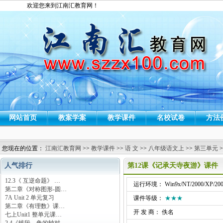
欢迎您来到江南汇教育网！
网站首页
教案学案
教学课件
名校试卷
方法
您现在的位置：
江南汇教育网
>>
教学课件
>>
语 文
>>
八年级语文上
>>
第三单元
>
人气排行
第12课《记承天寺夜游》课件
12.3《 互逆命题》 …
运行环境： Win9x/NT/2000/XP/200
第二章《对称图形-圆…
7A Unit 2 单元复习
课件等级：
★★★
第二章《有理数》课…
开 发 商： 佚名
七上Unit1 整单元课…