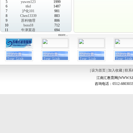
5
yuwen123
1999
6
ttkd
1487
7
沪化101
981
8
Chen13339
883
9
苏科物理
806
10
bora18
712
11
牛津英语
694
more...
|
设为首页
|
加入收藏
|
联系
江南汇教育网(WWW.SZ
咨询电话：0512-6803033