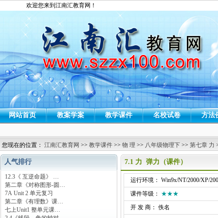
欢迎您来到江南汇教育网！
网站首页
教案学案
教学课件
名校试卷
方法
您现在的位置：
江南汇教育网
>>
教学课件
>>
物 理
>>
八年级物理下
>>
第七章 力
人气排行
7.1 力 弹力（课件）
12.3《 互逆命题》 …
运行环境： Win9x/NT/2000/XP/200
第二章《对称图形-圆…
7A Unit 2 单元复习
课件等级：
★★★
第二章《有理数》课…
开 发 商： 佚名
七上Unit1 整单元课…