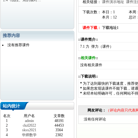
2.4《线段、角的轴对…
相关链接：
课件演示地址
课件注
下载次数： 本日：1
本周
本月：12
总计：
课件下载：
下载地址1
推荐内容
::课件简介::
没有推荐课件
7.1 力 弹力（课件）
::
相关课件
::
没有相关课件
::下载说明::
*
为了达到最快的下载速度，推荐
*
如果您发现该课件不能下载，请
*
未经本站明确许可，任何网站不
站内统计
网友评论：
（评论内容只代表
名次
用户名
文章数
没有任何评论
1
admin
48191
2
ckzl2022
44453
3
sksx2021
3564
4
华师数学
2302