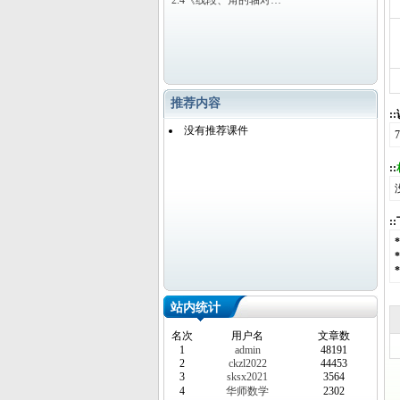
2.4《线段、角的轴对…
推荐内容
:
没有推荐课件
::
:
站内统计
名次
用户名
文章数
1
admin
48191
2
ckzl2022
44453
3
sksx2021
3564
4
华师数学
2302