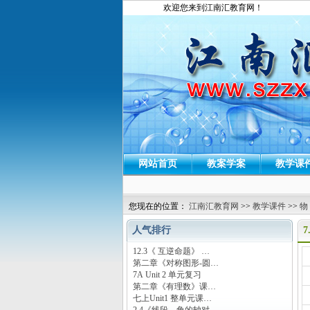
欢迎您来到江南汇教育网！
网站首页
教案学案
教学课
您现在的位置：
江南汇教育网
>>
教学课件
>>
物
人气排行
12.3《 互逆命题》 …
运
第二章《对称图形-圆…
7A Unit 2 单元复习
第二章《有理数》课…
七上Unit1 整单元课…