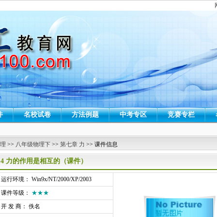
件
名校试卷
方法例题
中考专区
竞赛专栏
 理
>>
八年级物理下
>>
第七章 力
>> 课件信息
7.4 力的作用是相互的（课件）
行环境： Win9x/NT/2000/XP/2003
课件等级：
★★★
开 发 商： 佚名