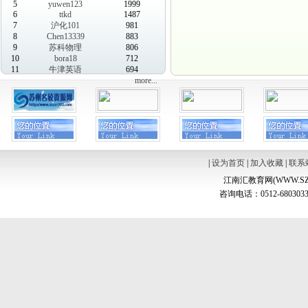
5
yuwen123
1999
6
ttkd
1487
7
沪化101
981
8
Chen13339
883
9
苏科物理
806
10
bora18
712
11
牛津英语
694
more...
|
设为首页
|
加入收藏
|
联系
江南汇教育网(WWW.SZ
咨询电话：0512-6803033