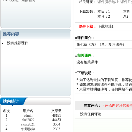
2.4《线段、角的轴对…
相关链接：
课件演示地址
课件注
下载次数： 本日：1
本周
本月：2
总计：
课件下载：
下载地址1
推荐内容
::课件简介::
没有推荐课件
第七章《力》（单元复习课件）
::
相关课件
::
没有相关课件
::下载说明::
*
为了达到最快的下载速度，推荐
*
如果您发现该课件不能下载，请
*
未经本站明确许可，任何网站不
站内统计
网友评论：
（评论内容只代表
名次
用户名
文章数
没有任何评论
1
admin
48191
2
ckzl2022
44453
3
sksx2021
3564
4
华师数学
2302