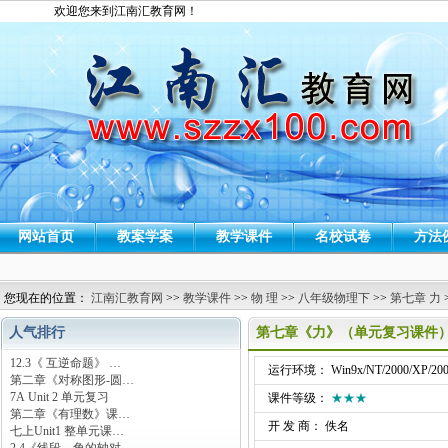
欢迎您来到江南汇教育网！
网站首页
教案学案
教学课件
名校试卷
方法
您现在的位置：
江南汇教育网
>>
教学课件
>>
物 理
>>
八年级物理下
>>
第七章 力
人气排行
第七章《力》（单元复习课件
12.3《 互逆命题》 …
运行环境： Win9x/NT/2000/XP/200
第二章《对称图形-圆…
7A Unit 2 单元复习
课件等级：
★★★
第二章《有理数》课…
开 发 商： 佚名
七上Unit1 整单元课…