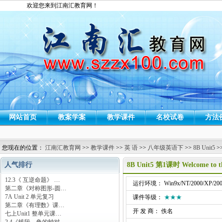
欢迎您来到江南汇教育网！
网站首页
教案学案
教学课件
名校试卷
方法
您现在的位置：
江南汇教育网
>>
教学课件
>>
英 语
>>
八年级英语下
>>
8B Unit5
>
人气排行
8B Unit5 第1课时 Welcome to
12.3《 互逆命题》 …
运行环境： Win9x/NT/2000/XP/200
第二章《对称图形-圆…
7A Unit 2 单元复习
课件等级：
★★★
第二章《有理数》课…
开 发 商： 佚名
七上Unit1 整单元课…