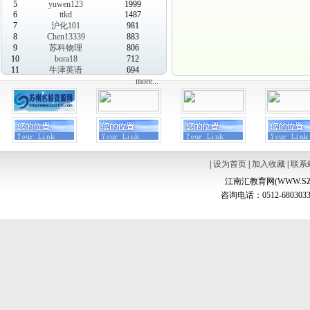
5
yuwen123
1999
6
ttkd
1487
7
沪化101
981
8
Chen13339
883
9
苏科物理
806
10
bora18
712
11
牛津英语
694
more...
|
设为首页
|
加入收藏
|
联系
江南汇教育网(WWW.SZ
咨询电话：0512-6803033