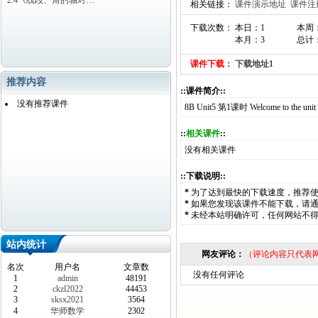
2.4《线段、角的轴对…
相关链接：
课件演示地址
课件注
下载次数： 本日：1
本周
本月：3
总计：
课件下载：
下载地址1
推荐内容
::课件简介::
没有推荐课件
8B Unit5 第1课时 Welcome to the 
::
相关课件
::
没有相关课件
::下载说明::
*
为了达到最快的下载速度，推荐
*
如果您发现该课件不能下载，请
*
未经本站明确许可，任何网站不
站内统计
网友评论：
（评论内容只代表
名次
用户名
文章数
没有任何评论
1
admin
48191
2
ckzl2022
44453
3
sksx2021
3564
4
华师数学
2302