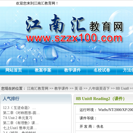
欢迎您来到江南汇教育网！
网站首页
教案学案
教学课件
名校试卷
方法
您现在的位置：
江南汇教育网
>>
教学课件
>>
英 语
>>
八年级英语下
>>
8B Unit8
>
人气排行
8B Unit8 Reading2（课件）
12.3《 互逆命题》 …
运行环境： Win9x/NT/2000/XP/200
第二章《对称图形-圆…
7A Unit 2 单元复习
课件等级：
第二章《有理数》课…
开 发 商： 佚名
七上Unit1 整单元课…