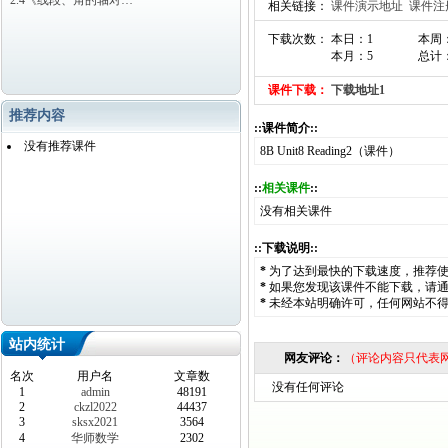
2.4《线段、角的轴对…
相关链接：
课件演示地址
课件注
下载次数： 本日：1
本周
本月：5
总计：
课件下载：
下载地址1
推荐内容
::课件简介::
没有推荐课件
8B Unit8 Reading2（课件）
::
相关课件
::
没有相关课件
::下载说明::
*
为了达到最快的下载速度，推荐
*
如果您发现该课件不能下载，请
*
未经本站明确许可，任何网站不
站内统计
网友评论：
（评论内容只代表
名次
用户名
文章数
没有任何评论
1
admin
48191
2
ckzl2022
44437
3
sksx2021
3564
4
华师数学
2302