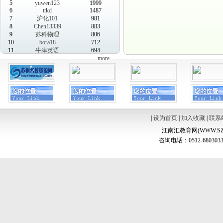
5
yuwen123
1999
6
ttkd
1487
7
沪化101
981
8
Chen13339
883
9
苏科物理
806
10
bora18
712
11
牛津英语
694
more...
|
设为首页
|
加入收藏
|
联系
江南汇教育网(WWW.SZ
咨询电话：0512-6803033