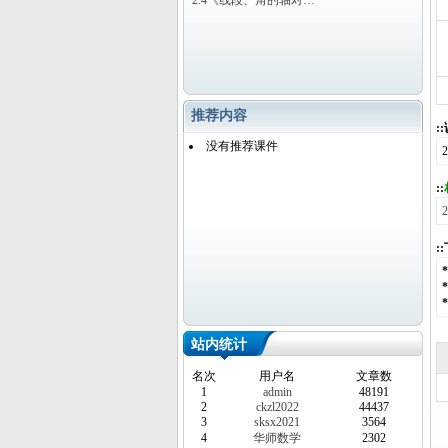
2.4《线段、角的轴对…
推荐内容
:
没有推荐课件
::
:
站内统计
名次
用户名
文章数
1
admin
48191
2
ckzl2022
44437
3
sksx2021
3564
4
华师数学
2302