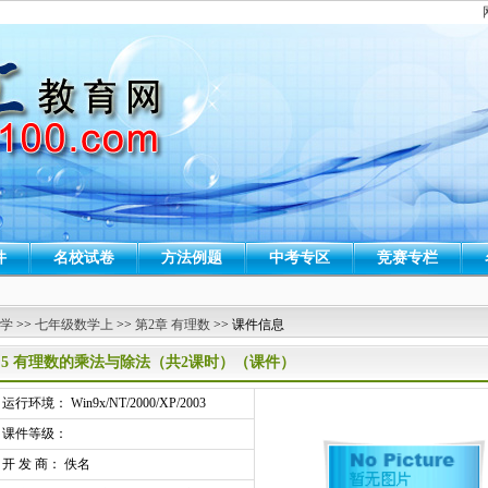
件
名校试卷
方法例题
中考专区
竞赛专栏
 学
>>
七年级数学上
>>
第2章 有理数
>> 课件信息
2.5 有理数的乘法与除法（共2课时）（课件）
行环境： Win9x/NT/2000/XP/2003
课件等级：
开 发 商： 佚名