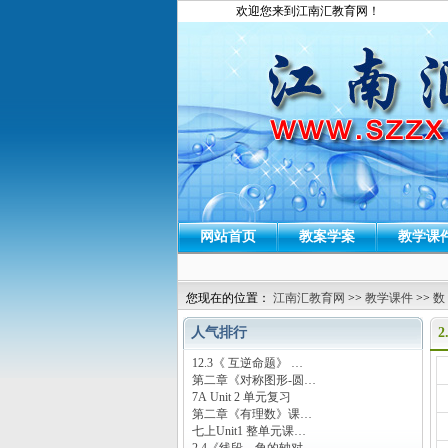
欢迎您来到江南汇教育网！
网站首页
教案学案
教学课
您现在的位置：
江南汇教育网
>>
教学课件
>>
数
人气排行
12.3《 互逆命题》 …
运
第二章《对称图形-圆…
7A Unit 2 单元复习
第二章《有理数》课…
七上Unit1 整单元课…