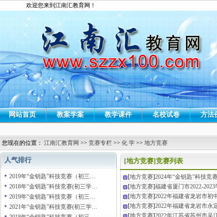
欢迎您来到江南汇教育网！
网站首页
教案学案
教学课件
名校试卷
方法
您现在的位置：
江南汇教育网
>>
竞赛专栏
>>
化 学
>>
地方竞赛
人气排行
[地方竞赛]竞赛列表
2019年“金钥匙”科技竞赛（初三…
[
地方竞赛
]
2024年“金钥匙”科技竞
2018年“金钥匙”科技竞赛(初三学…
[
地方竞赛
]
福建省厦门市2022-20
[
地方竞赛
]
2022年福建省龙岩市
2019年“金钥匙”科技竞赛（初三…
[
地方竞赛
]
2022年福建省龙岩市
2021年“金钥匙”科技竞赛(初三学…
[
地方竞赛
]
2022年江苏省苏州市