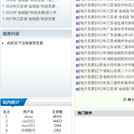
2018年“金钥匙”科技竞赛（初三…
[
地方竞赛
]
2022年江苏省苏州市
2022年江苏省“金钥匙”科技竞赛…
[
地方竞赛
]
2022年江苏省“金钥匙
2021年“金钥匙”科技竞赛(初三学…
[
地方竞赛
]
2022年江苏省“金钥匙”
2017年江苏省“金钥匙”科技竞赛…
[
地方竞赛
]
2022年江苏省盐城市
[
地方竞赛
]
2023年广东省化学学
推荐内容
[
地方竞赛
]
2022年广东省佛山市
[
地方竞赛
]
2022年江西省赣州市
此栏目下没有推荐竞赛
[
地方竞赛
]
2022年山东省第三届
[
地方竞赛
]
2022年湖南省衡阳市
[
地方竞赛
]
2022年湖南省邵阳市
[
地方竞赛
]
山西省大同市第六中学集团校
[
地方竞赛
]
辽宁省鞍山市第二十六中学2
[
地方竞赛
]
江苏省徐州市2022-20
[
地方竞赛
]
2022年第三届学科素
[
地方竞赛
]
2022年江苏省“金钥匙”
共
40
份
站内统计
名次
用户名
文章数
热门软件
1
admin
48191
2
ckzl2022
44453
3
sksx2021
3564
4
华师数学
2302