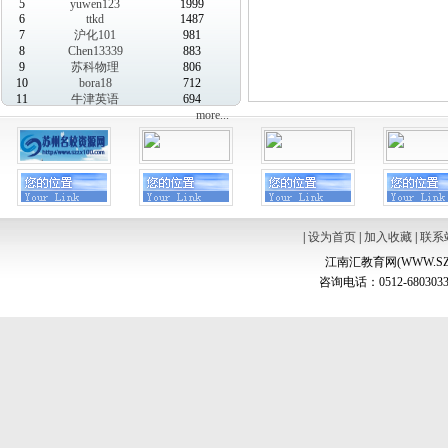
5
yuwen123
1999
6
ttkd
1487
7
沪化101
981
8
Chen13339
883
9
苏科物理
806
10
bora18
712
11
牛津英语
694
more...
|
设为首页
|
加入收藏
|
联系
江南汇教育网(WWW.SZ
咨询电话：0512-6803033