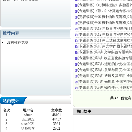
[
专题训练
]
《功和机械能》实验题计
[
专题训练
]
《浮力》计算题专练-全
[
竞赛模拟
]
全国初中物理竞赛模拟
[
竞赛模拟
]
全国初中物理竞赛模拟
[
专题训练
]
第13讲 质量与密度的
推荐内容
[
专题训练
]
第12讲 质量与密度实
[
专题训练
]
第11讲 凸透镜成像规
没有推荐竞赛
[
专题训练
]
第10讲 光学作图专题
[
专题训练
]
第9讲 光学实验专题精练
[
专题训练
]
第8讲 物态变化实验专
[
专题训练
]
第7讲-运动的快慢-全
[
专题训练
]
第6讲-质量与密度-全
[
专题训练
]
第5讲-透镜及其应用-
[
专题训练
]
第4讲-光现象-全国初
[
专题训练
]
第3讲-物态变化-全国
共
421
份竞
站内统计
名次
用户名
文章数
热门软件
1
admin
48191
2
ckzl2022
44437
3
sksx2021
3564
4
华师数学
2302