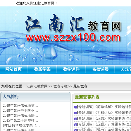
欢迎您来到江南汇教育网！
网站首页
教案学案
教学课件
名校试卷
方法
您现在的位置：
江南汇教育网
>>
竞赛专栏
>> 最新竞赛
人气排行
最新竞赛列表
2019年苏州伟长班英…
[
专题训练
]
《简单机械》实验题计算
2018年苏州中学匡亚…
[
专题训练
]
《力和运动》实验题专练
2019年苏州伟长班语…
[
专题训练
]
《压强》实验题专练-全
2015年第二十届华杯…
[
专题训练
]
《压强》计算题专练-全
8年级数学培优专题（…
[
专题训练
]
《浮力》实验题专练-全
2019年苏州伟长班数…