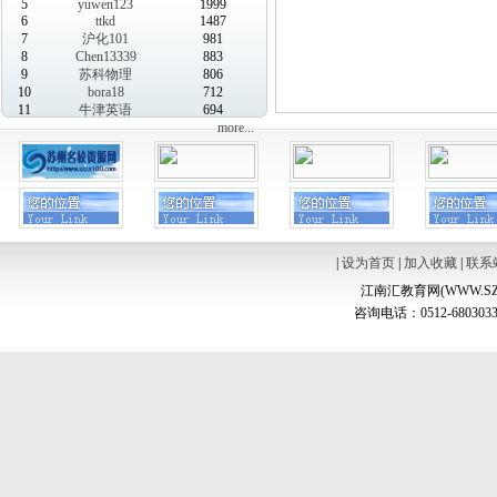
5
yuwen123
1999
6
ttkd
1487
7
沪化101
981
8
Chen13339
883
9
苏科物理
806
10
bora18
712
11
牛津英语
694
more...
|
设为首页
|
加入收藏
|
联系
江南汇教育网(WWW.SZ
咨询电话：0512-6803033