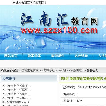
欢迎您来到江南汇教育网！
网站首页
教案学案
教学课件
名校试卷
方法
您现在的位置：
江南汇教育网
>>
竞赛专栏
>>
物 理
>>
专题训练
>> 竞赛信息
人气排行
第8讲 物态变化实验专题精练
2019年苏州伟长班英…
运行环境： Win9x/NT/2000/XP/200
2018年苏州中学匡亚…
2019年苏州伟长班语…
竞赛等级：
2015年第二十届华杯…
开 发 商： 佚名
8年级数学培优专题（…