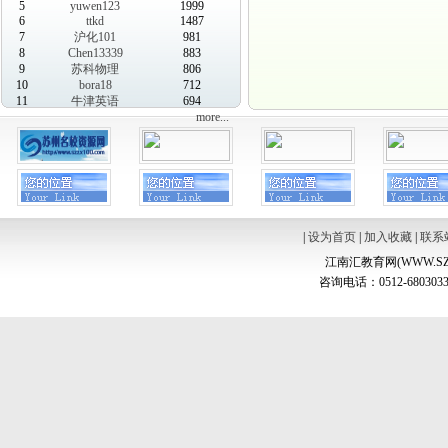
5
yuwen123
1999
6
ttkd
1487
7
沪化101
981
8
Chen13339
883
9
苏科物理
806
10
bora18
712
11
牛津英语
694
more...
|
设为首页
|
加入收藏
|
联系
江南汇教育网(WWW.SZ
咨询电话：0512-6803033