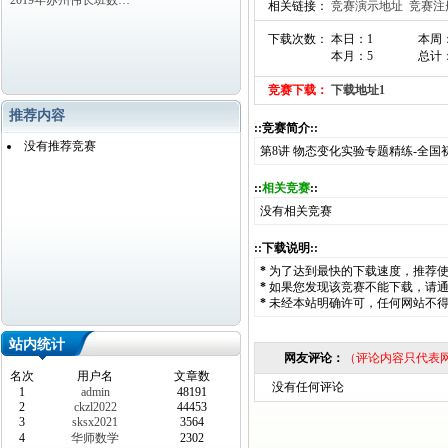
2019年苏州伟长班数…
相关链接：
竞赛演示地址
竞赛注
下载次数： 本日：1
本周
本月：5
总计：
竞赛下载：
下载地址1
推荐内容
::竞赛简介::
没有推荐竞赛
第8讲 物态变化实验专题精练-全
::
相关竞赛
::
没有相关竞赛
::下载说明::
*
为了达到最快的下载速度，推荐
*
如果您发现该竞赛不能下载，请
*
未经本站明确许可，任何网站不
站内统计
网友评论：
（评论内容只代表
名次
用户名
文章数
没有任何评论
1
admin
48191
2
ckzl2022
44453
3
sksx2021
3564
4
华师数学
2302