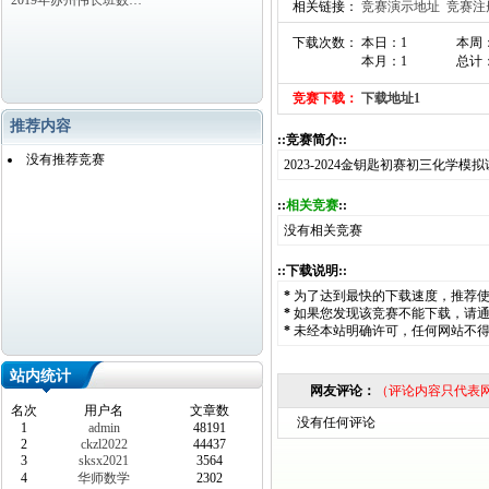
2019年苏州伟长班数…
相关链接：
竞赛演示地址
竞赛注
下载次数： 本日：1
本周
本月：1
总计：
竞赛下载：
下载地址1
推荐内容
::竞赛简介::
没有推荐竞赛
2023-2024金钥匙初赛初三化学
::
相关竞赛
::
没有相关竞赛
::下载说明::
*
为了达到最快的下载速度，推荐
*
如果您发现该竞赛不能下载，请
*
未经本站明确许可，任何网站不
站内统计
网友评论：
（评论内容只代表
名次
用户名
文章数
没有任何评论
1
admin
48191
2
ckzl2022
44437
3
sksx2021
3564
4
华师数学
2302