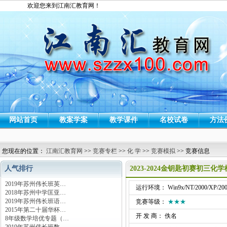
欢迎您来到江南汇教育网！
网站首页
教案学案
教学课件
名校试卷
方法
您现在的位置：
江南汇教育网
>>
竞赛专栏
>>
化 学
>>
竞赛模拟
>> 竞赛信息
人气排行
2023-2024金钥匙初赛初三
2019年苏州伟长班英…
运行环境： Win9x/NT/2000/XP/200
2018年苏州中学匡亚…
2019年苏州伟长班语…
竞赛等级：
★★★
2015年第二十届华杯…
开 发 商： 佚名
8年级数学培优专题（…