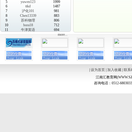
5
yuwen123
1999
6
ttkd
1487
7
沪化101
981
8
Chen13339
883
9
苏科物理
806
10
bora18
712
11
牛津英语
694
more...
|
设为首页
|
加入收藏
|
联系
江南汇教育网(WWW.SZ
咨询电话：0512-6803033