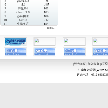
5
yuwen123
1999
6
ttkd
1487
7
沪化101
981
8
Chen13339
883
9
苏科物理
806
10
bora18
712
11
牛津英语
694
more...
|
设为首页
|
加入收藏
|
联系
江南汇教育网(WWW.SZ
咨询电话：0512-6803033