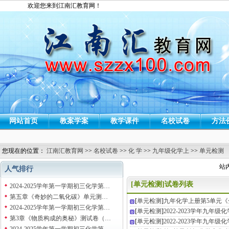
欢迎您来到江南汇教育网！
网站首页
教案学案
教学课件
名校试卷
方法
您现在的位置：
江南汇教育网
>>
名校试卷
>>
化 学
>>
九年级化学上
>>
单元检测
站
人气排行
[单元检测]试卷列表
2024-2025学年第一学期初三化学第…
第五章《奇妙的二氧化碳》单元测…
[
单元检测
]
九年化学上册第5单元
2024-2025学年第一学期初三化学第…
[
单元检测
]
2022-2023学年九年
第3章《物质构成的奥秘》测试卷（…
[
单元检测
]
2022-2023学年九年