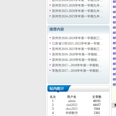
苏州市2024-2025学年第一学期九年…
苏州市2025-2026学年第一学期九年…
苏州市2025-2026学年第一学期九年…
苏州市2024-2025学年第一学期九年…
推荐内容
苏州市2020-2024学年第一学期初三…
江苏省13市2021-2022学年第一学期…
苏州市2019-2021学年第一学期初三…
苏州市2019–2020学年第一学期初…
苏州市2018–2019学年第一学期初…
苏州市2017—2018学年第一学期初…
常熟市2017—2018学年第一学期初…
站内统计
名次
用户名
文章数
1
admin
48191
2
ckzl2022
44437
热
3
sksx2021
3564
4
华师数学
2302