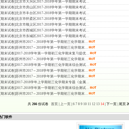
[
期末试卷
]
北京市大兴区2017-2018学年第一学期期末考试…
[
期末试卷
]
北京市房山区2017-2018学年第一学期期末考试…
[
期末试卷
]
北京市丰台区2017-2018学年第一学期期末考试…
[
期末试卷
]
北京市怀柔区2017-2018学年第一学期期末考试…
[
期末试卷
]
北京市顺义区2017-2018学年第一学期期末考试…
[
期末试卷
]
北京市西城区2017-2018学年第一学期期末考试…
[
期末试卷
]
北京市东城区2017-2018学年第一学期期末考试…
[
期末试卷
]
苏州市2017～2018学年第一学期初三化学期末…
[
期末试卷
]
苏州市2017～2018学年第一学期初三化学期末…
[
期末试卷
]
2017-2018学年第一学期初三化学期末复习提优…
[
期末试卷
]
苏州市2017～2018学年第一学期初三化学期末…
[
期末试卷
]
2017-2018学年第一学期初三化学期末综合测试…
[
期末试卷
]
苏州市2017～2018学年第一学期初三化学期末…
[
期末试卷
]
苏州市2017～2018学年第一学期初三化学期末…
[
期末试卷
]
2017-2018学年上学期初三化学期末专题《金属…
[
期末试卷
]
2017-2018学年第一学期初三化学期末综合测试…
[
期末试卷
]
苏州市2017～2018学年第一学期初三化学期末…
共
266
份试卷
首页
|
上一页
|
6
7
8
9
10
11
12
13
14
| 下一页 | 尾页
2
门软件