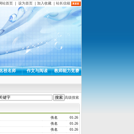
网站首页
｜
设为首页
｜
加入收藏
｜
站长信箱
名校名师
作文与阅读
教师能力竞赛
高级搜索
佚名
01-26
佚名
01-26
佚名
01-26