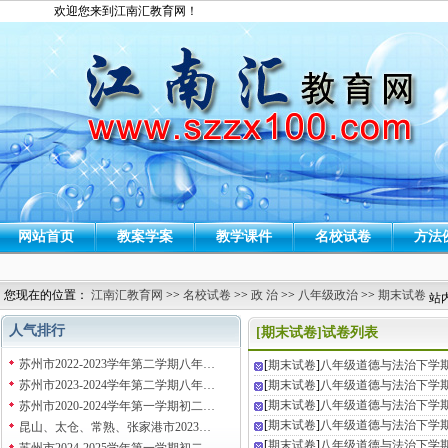
欢迎您来到江南汇教育网！
网站首页
教案学案
教学课件
名校试卷
方法
您现在的位置：
江南汇教育网
>>
名校试卷
>>
政 治
>>
八年级政治
>>
期末试卷
站
人气排行
[期末试卷]试卷列表
苏州市2022-2023学年第二学期八年…
[
期末试卷
]
八年级道德与法治下学期
苏州市2023-2024学年第二学期八年…
[
期末试卷
]
八年级道德与法治下学期
[
期末试卷
]
八年级道德与法治下学期
苏州市2020-2024学年第一学期初二…
[
期末试卷
]
八年级道德与法治下学期
昆山、太仓、常熟、张家港市2023…
[
期末试卷
]
八年级道德与法治下学