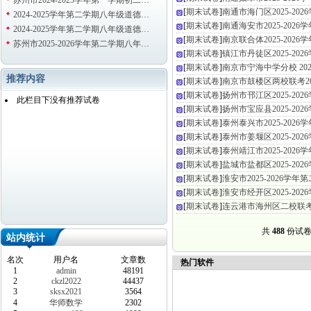
苏州市2024-2025学年第一学期初二…
[
期末试卷
]
南通市海门区2025-20
2024-2025学年第二学期八年级道德…
[
期末试卷
]
南通海安市2025-202
2024-2025学年第二学期八年级道德…
[
期末试卷
]
南京联合体2025-202
苏州市2025-2026学年第二学期八年…
[
期末试卷
]
镇江市丹徒区2025-20
[
期末试卷
]
南京市宁海中学分校 202
推荐内容
[
期末试卷
]
南京市鼓楼区两校联考202
[
期末试卷
]
扬州市邗江区2025-20
此栏目下没有推荐试卷
[
期末试卷
]
扬州市宝应县2025-20
[
期末试卷
]
泰州泰兴市2025-202
[
期末试卷
]
泰州市姜堰区2025-20
[
期末试卷
]
泰州靖江市2025-202
[
期末试卷
]
盐城市盐都区2025-20
[
期末试卷
]
淮安市2025-2026学
[
期末试卷
]
淮安市经开区2025-20
[
期末试卷
]
连云港市海州区二校联考20
共
488
份试
站内统计
名次
用户名
文章数
热门软件
1
admin
48191
2
ckzl2022
44437
3
sksx2021
3564
4
华师数学
2302