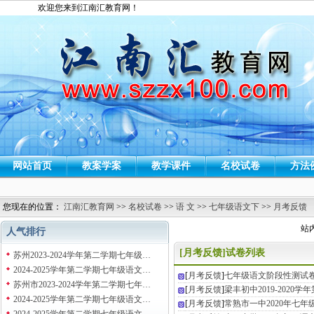
欢迎您来到江南汇教育网！
网站首页
教案学案
教学课件
名校试卷
方法
您现在的位置：
江南汇教育网
>>
名校试卷
>>
语 文
>>
七年级语文下
>>
月考反馈
站
人气排行
[月考反馈]试卷列表
苏州2023-2024学年第二学期七年级…
2024-2025学年第二学期七年级语文…
[
月考反馈
]
七年级语文阶段性测试卷（
苏州市2023-2024学年第二学期七年…
[
月考反馈
]
梁丰初中2019-2020
2024-2025学年第二学期七年级语文…
[
月考反馈
]
常熟市一中2020年七