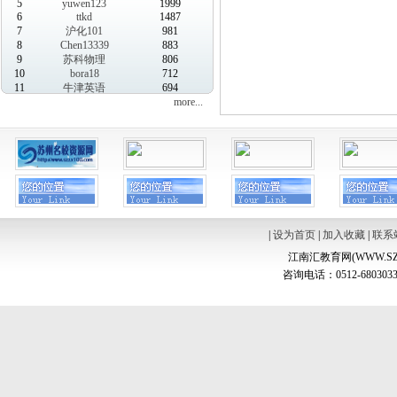
5
yuwen123
1999
6
ttkd
1487
7
沪化101
981
8
Chen13339
883
9
苏科物理
806
10
bora18
712
11
牛津英语
694
more...
|
设为首页
|
加入收藏
|
联系
江南汇教育网(WWW.SZ
咨询电话：0512-6803033