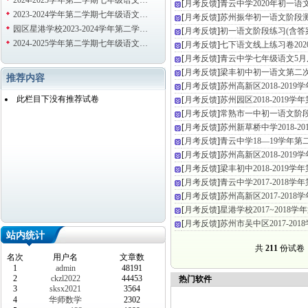
2024-2025学年第二学期七年级语文…
[
月考反馈
]
青云中学2020年初一
2023-2024学年第二学期七年级语文…
[
月考反馈
]
苏州振华初一语文阶段测
园区星港学校2023-2024学年第二学…
[
月考反馈
]
初一语文阶段练习(含答
2024-2025学年第二学期七年级语文…
[
月考反馈
]
七下语文线上练习卷2020
[
月考反馈
]
青云中学七年级语文5
[
月考反馈
]
梁丰初中初一语文第二
推荐内容
[
月考反馈
]
苏州高新区2018-201
此栏目下没有推荐试卷
[
月考反馈
]
苏州园区2018-2019
[
月考反馈
]
常熟市一中初一语文阶段测
[
月考反馈
]
苏州新草桥中学2018-2
[
月考反馈
]
青云中学18—19学年
[
月考反馈
]
苏州高新区2018-201
[
月考反馈
]
梁丰初中2018-2019
[
月考反馈
]
青云中学2017-2018
[
月考反馈
]
苏州高新区2017-201
[
月考反馈
]
星港学校2017~2018
[
月考反馈
]
苏州市吴中区2017-20
站内统计
共
211
份试
名次
用户名
文章数
1
admin
48191
2
ckzl2022
44453
热门软件
3
sksx2021
3564
4
华师数学
2302