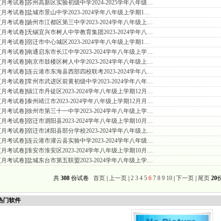
[
月考试卷
]
苏州高新区实验初级中学2024-2025学年八年级…
[
月考试卷
]
盐城市景山中学2023-2024学年八年级上学期1…
[
月考试卷
]
扬州市江都区第三中学2023-2024学年八年级上…
[
月考试卷
]
无锡宜兴市树人中学教育集团2023-2024学年八…
[
月考试卷
]
宿迁市中心城区2023-2024学年八年级上学期1…
[
月考试卷
]
南通启东市长江中学2023-2024学年八年级上学…
[
月考试卷
]
南京市鼓楼区树人中学2023-2024学年八年级上…
[
月考试卷
]
连云港市东海县西部四校联考2023-2024学年八…
[
月考试卷
]
常州市武进区前黄初级中学2023-2024学年八年…
[
月考试卷
]
镇江市丹徒区2023-2024学年八年级上学期12月…
[
月考试卷
]
泰州靖江市2023-2024学年八年级上学期12月月…
[
月考试卷
]
徐州市第三十一中学2023-2024学年八年级上学…
[
月考试卷
]
宿迁市泗阳县2023-2024学年八年级上学期10月…
[
月考试卷
]
宿迁市沭阳县部分学校2023-2024学年八年级上…
[
月考试卷
]
连云港市灌云县实验中学2023-2024学年八年级…
[
月考试卷
]
淮安市淮安区2023-2024学年八年级上学期10月…
[
月考试卷
]
盐城东台市第五联盟2023-2024学年八年级上学…
共
308
份试卷
首页
|
上一页
|
2
3
4
5
6
7
8
9
10
|
下一页
|
尾页
20
门软件