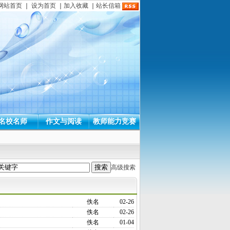
网站首页
｜
设为首页
｜
加入收藏
｜
站长信箱
名校名师
作文与阅读
教师能力竞赛
高级搜索
佚名
02-26
佚名
02-26
佚名
01-04