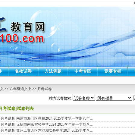
件
名校试卷
方法例题
中考专区
竞赛专栏
 文
>>
八年级语文上
>>
月考试卷
站内试卷搜索:
[月考试卷]试卷列表
[
月考试卷
]
南通市海门区多校2024-2025学年第一学期八年…
[
月考试卷
]
无锡市南长实验中学2024-2025学年第一学期八…
[
月考试卷
]
苏州工业园区东沙湖实验中学2024-2025学年八…