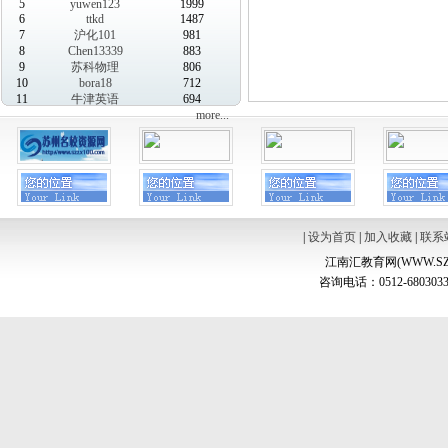
5
yuwen123
1999
6
ttkd
1487
7
沪化101
981
8
Chen13339
883
9
苏科物理
806
10
bora18
712
11
牛津英语
694
more...
|
设为首页
|
加入收藏
|
联系
江南汇教育网(WWW.SZ
咨询电话：0512-6803033