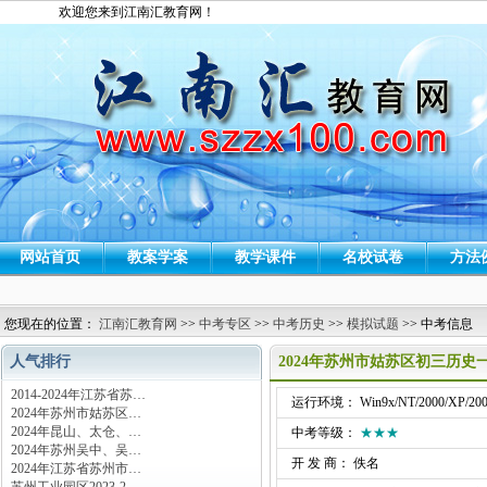
欢迎您来到江南汇教育网！
网站首页
教案学案
教学课件
名校试卷
方法
您现在的位置：
江南汇教育网
>>
中考专区
>>
中考历史
>>
模拟试题
>> 中考信息
人气排行
2024年苏州市姑苏区初三历史
2014-2024年江苏省苏…
运行环境： Win9x/NT/2000/XP/200
2024年苏州市姑苏区…
2024年昆山、太仓、…
中考等级：
★★★
2024年苏州吴中、吴…
开 发 商： 佚名
2024年江苏省苏州市…