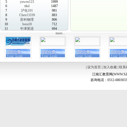
5
yuwen123
1999
6
ttkd
1487
7
沪化101
981
8
Chen13339
883
9
苏科物理
806
10
bora18
712
11
牛津英语
694
more...
|
设为首页
|
加入收藏
|
联系
江南汇教育网(WWW.SZ
咨询电话：0512-6803033