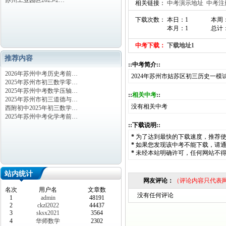
苏州工业园区2023-2…
相关链接：
中考演示地址
中考注
下载次数： 本日：1
本周
本月：1
总计：
中考下载：
下载地址1
推荐内容
::中考简介::
2026年苏州中考历史考前…
2024年苏州市姑苏区初三历史一模
2025年苏州市初三数学零…
2025年苏州中考数学压轴…
::
相关中考
::
2025年苏州市初三道德与…
没有相关中考
西附初中2025年初三数学…
2025年苏州中考化学考前…
::下载说明::
*
为了达到最快的下载速度，推荐
*
如果您发现该中考不能下载，请
*
未经本站明确许可，任何网站不
站内统计
网友评论：
（评论内容只代表
名次
用户名
文章数
没有任何评论
1
admin
48191
2
ckzl2022
44437
3
sksx2021
3564
4
华师数学
2302