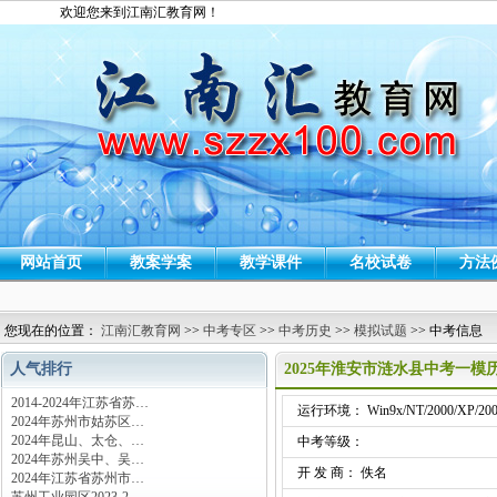
欢迎您来到江南汇教育网！
网站首页
教案学案
教学课件
名校试卷
方法
您现在的位置：
江南汇教育网
>>
中考专区
>>
中考历史
>>
模拟试题
>> 中考信息
人气排行
2025年淮安市涟水县中考一
2014-2024年江苏省苏…
运行环境： Win9x/NT/2000/XP/200
2024年苏州市姑苏区…
2024年昆山、太仓、…
中考等级：
2024年苏州吴中、吴…
开 发 商： 佚名
2024年江苏省苏州市…