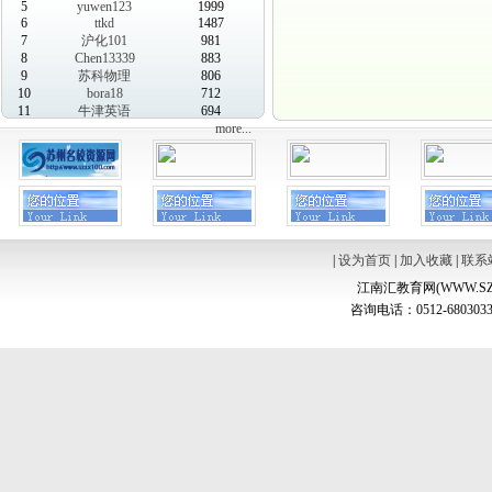
5
yuwen123
1999
6
ttkd
1487
7
沪化101
981
8
Chen13339
883
9
苏科物理
806
10
bora18
712
11
牛津英语
694
more...
|
设为首页
|
加入收藏
|
联系
江南汇教育网(WWW.SZ
咨询电话：0512-6803033