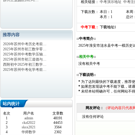
苏州工业园区2023-2…
相关链接：
中考演示地址
中考注
下载次数： 本日：1
本周
本月：1
总计
中考下载：
下载地址1
推荐内容
::中考简介::
2026年苏州中考历史考前…
2025年淮安市涟水县中考一模历史
2025年苏州市初三数学零…
2025年苏州中考数学压轴…
::
相关中考
::
2025年苏州市初三道德与…
没有相关中考
西附初中2025年初三数学…
2025年苏州中考化学考前…
::下载说明::
*
为了达到最快的下载速度，推荐
*
如果您发现该中考不能下载，请
*
未经本站明确许可，任何网站不
站内统计
网友评论：
（评论内容只代表
名次
用户名
文章数
没有任何评论
1
admin
48191
2
ckzl2022
44453
3
sksx2021
3564
4
华师数学
2302