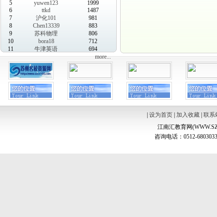
5
yuwen123
1999
6
ttkd
1487
7
沪化101
981
8
Chen13339
883
9
苏科物理
806
10
bora18
712
11
牛津英语
694
more...
|
设为首页
|
加入收藏
|
联系
江南汇教育网(WWW.SZ
咨询电话：0512-6803033