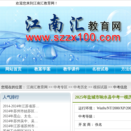
欢迎您来到江南汇教育网！
网站首页
教案学案
教学课件
名校试卷
方法
您现在的位置：
江南汇教育网
>>
中考专区
>>
中考历史
>>
模拟试题
>> 中考信息
人气排行
2025年盐城市响水县中考一
2014-2024年江苏省苏…
运行环境： Win9x/NT/2000/XP/200
2024年苏州市姑苏区…
2024年昆山、太仓、…
中考等级：
2024年苏州吴中、吴…
开 发 商： 佚名
2024年江苏省苏州市…