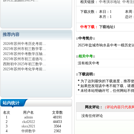
苏州工业园区2023-2…
相关链接：
中考演示地址
中考注
下载次数： 本日：1
本周
本月：1
总计
中考下载：
下载地址1
推荐内容
::中考简介::
2026年苏州中考历史考前…
2025年盐城市响水县中考一模历史
2025年苏州市初三数学零…
2025年苏州中考数学压轴…
::
相关中考
::
2025年苏州市初三道德与…
没有相关中考
西附初中2025年初三数学…
2025年苏州中考化学考前…
::下载说明::
*
为了达到最快的下载速度，推荐
*
如果您发现该中考不能下载，请
*
未经本站明确许可，任何网站不
站内统计
网友评论：
（评论内容只代表
名次
用户名
文章数
没有任何评论
1
admin
48191
2
ckzl2022
44453
3
sksx2021
3564
4
华师数学
2302