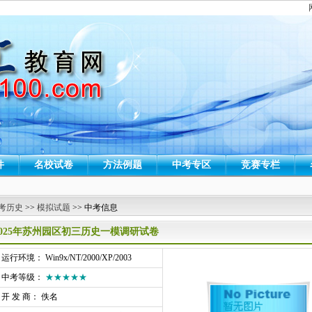
件
名校试卷
方法例题
中考专区
竞赛专栏
考历史
>>
模拟试题
>> 中考信息
2025年苏州园区初三历史一模调研试卷
行环境： Win9x/NT/2000/XP/2003
中考等级：
★★★★★
开 发 商： 佚名