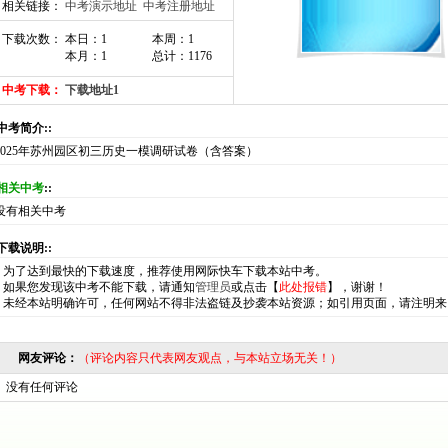
相关链接：
中考演示地址
中考注册地址
下载次数： 本日：1
本周：1
本月：1
总计：1176
中考下载：
下载地址1
:中考简介::
2025年苏州园区初三历史一模调研试卷（含答案）
相关中考
::
没有相关中考
:下载说明::
*
为了达到最快的下载速度，推荐使用网际快车下载本站中考。
*
如果您发现该中考不能下载，请通知
管理员
或点击【
此处报错
】，谢谢！
*
未经本站明确许可，任何网站不得非法盗链及抄袭本站资源；如引用页面，请注明来
网友评论：
（评论内容只代表网友观点，与本站立场无关！）
没有任何评论