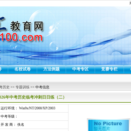
件
名校试卷
方法例题
中考专区
竞赛专栏
考历史
>>
专题训练
>> 中考信息
2026年中考历史临考冲刺日日练（二）
行环境： Win9x/NT/2000/XP/2003
中考等级：
开 发 商： 佚名