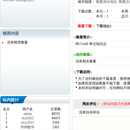
8AUnit1 资料整理归…
相关链接：
教案演示地址
教案注
下载次数： 本日：1
本周
本月：1
总计：
教案下载：
下载地址1
推荐内容
::教案简介::
没有推荐教案
8B Unit8 单元知识点
::
相关教案
::
没有相关教案
::下载说明::
*
为了达到最快的下载速度，推荐
*
如果您发现该教案不能下载，请
*
未经本站明确许可，任何网站不
站内统计
网友评论：
（评论内容只代表
名次
用户名
文章数
没有任何评论
1
admin
48191
2
ckzl2022
44453
3
sksx2021
3564
4
华师数学
2302