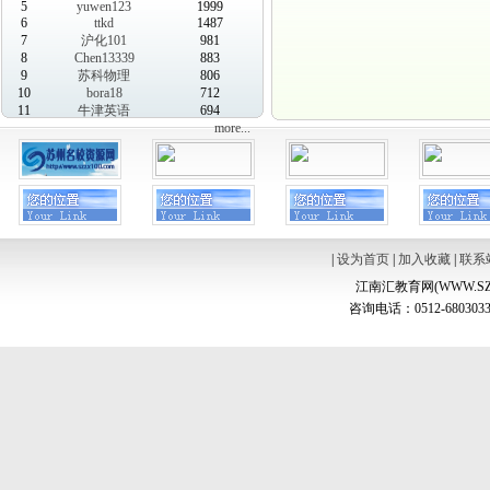
5
yuwen123
1999
6
ttkd
1487
7
沪化101
981
8
Chen13339
883
9
苏科物理
806
10
bora18
712
11
牛津英语
694
more...
|
设为首页
|
加入收藏
|
联系
江南汇教育网(WWW.SZ
咨询电话：0512-6803033