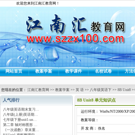
欢迎您来到江南汇教育网！
网站首页
教案学案
教学课件
名校试卷
方法
您现在的位置：
江南汇教育网
>>
教案学案
>>
英 语
>>
八年级英语下
>>
8B Unit8
>
人气排行
8B Unit8 单元知识点
八年级英语期末复习…
运行环境： Win9x/NT/2000/XP/200
八年级(上册)英语期…
七年级下册unit1-un…
教案等级：
第二章 轴对称图形 …
开 发 商： 佚名
《一次函数》章末重…