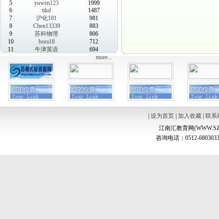
5
yuwen123
1999
6
ttkd
1487
7
沪化101
981
8
Chen13339
883
9
苏科物理
806
10
bora18
712
11
牛津英语
694
more...
|
设为首页
|
加入收藏
|
联系
江南汇教育网(WWW.SZ
咨询电话：0512-6803033