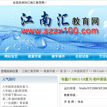
欢迎您来到江南汇教育网！
网站首页
教案学案
教学课件
名校试卷
方法
您现在的位置：
江南汇教育网
>>
教案学案
>>
英 语
>>
八年级英语下
>>
8B Unit8
>
人气排行
专题17 8BU1-U8复习-初中
八年级英语期末复习…
运行环境： Win9x/NT/2000/XP/200
八年级(上册)英语期…
七年级下册unit1-un…
教案等级：
第二章 轴对称图形 …
开 发 商： 佚名
《一次函数》章末重…