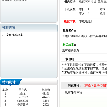
8AUnit1 资料整理归…
相关链接：
教案演示地址
教案注
下载次数： 本日：1
本周
本月：3
总计：
教案下载：
下载地址1
推荐内容
::教案简介::
没有推荐教案
专题17 8BU1-U8复习-初中英语暑
::
相关教案
::
没有相关教案
::下载说明::
*
为了达到最快的下载速度，推荐
*
如果您发现该教案不能下载，请
*
未经本站明确许可，任何网站不
站内统计
网友评论：
（评论内容只代表
名次
用户名
文章数
没有任何评论
1
admin
48191
2
ckzl2022
44453
3
sksx2021
3564
4
华师数学
2302