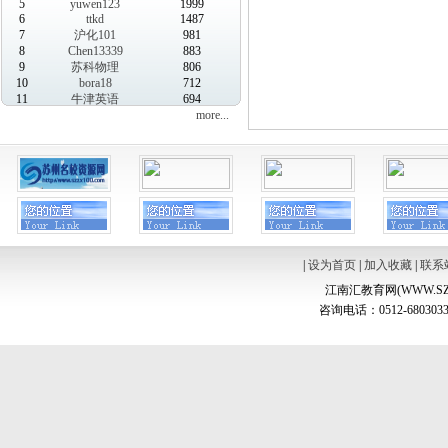
5
yuwen123
1999
6
ttkd
1487
7
沪化101
981
8
Chen13339
883
9
苏科物理
806
10
bora18
712
11
牛津英语
694
more...
|
设为首页
|
加入收藏
|
联系
江南汇教育网(WWW.SZ
咨询电话：0512-6803033