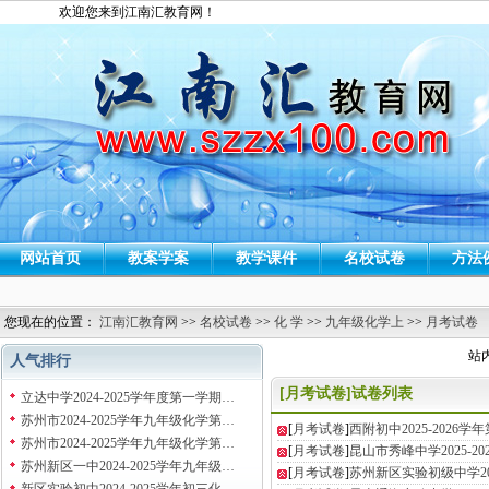
欢迎您来到江南汇教育网！
网站首页
教案学案
教学课件
名校试卷
方法
您现在的位置：
江南汇教育网
>>
名校试卷
>>
化 学
>>
九年级化学上
>>
月考试卷
站
人气排行
[月考试卷]试卷列表
立达中学2024-2025学年度第一学期…
苏州市2024-2025学年九年级化学第…
[
月考试卷
]
西附初中2025-2026
苏州市2024-2025学年九年级化学第…
[
月考试卷
]
昆山市秀峰中学2025-2
苏州新区一中2024-2025学年九年级…
[
月考试卷
]
苏州新区实验初级中学202