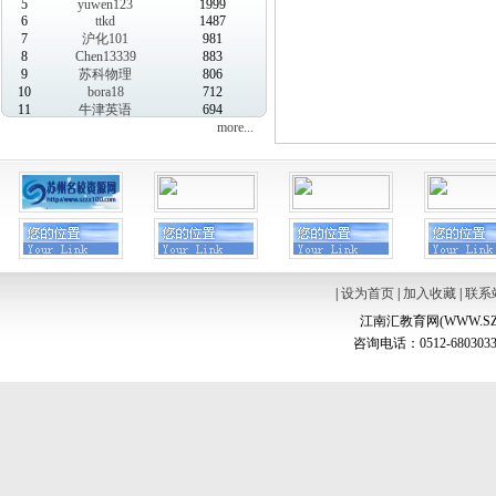
5
yuwen123
1999
6
ttkd
1487
7
沪化101
981
8
Chen13339
883
9
苏科物理
806
10
bora18
712
11
牛津英语
694
more...
|
设为首页
|
加入收藏
|
联系
江南汇教育网(WWW.SZ
咨询电话：0512-6803033