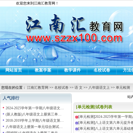
欢迎您来到江南汇教育网！
网站首页
教案学案
教学课件
名校试卷
方法
您现在的位置：
江南汇教育网
>>
名校试卷
>>
语 文
>>
八年级语文上
>>
单元检测
站
人气排行
[单元检测]试卷列表
2024-2025学年第一学期八年级语文…
(新人教版)八年级语文上册第三单…
[
单元检测
]
2024-2025学年第一
2018-2019学年上学期八年级语文第…
[
单元检测
]
八上语文第六单元提升
八年级语文上册第一单元综合测试…
[
单元检测
]
八上语文第六单元基础