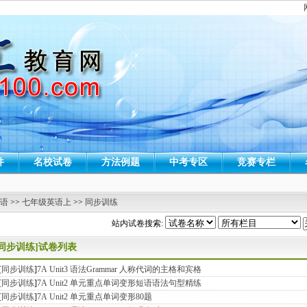
件
名校试卷
方法例题
中考专区
竞赛专栏
 语
>>
七年级英语上
>>
同步训练
站内试卷搜索:
[同步训练]试卷列表
[
同步训练
]
7A Unit3 语法Grammar 人称代词的主格和宾格
[
同步训练
]
7A Unit2 单元重点单词变形短语语法句型精练
[
同步训练
]
7A Unit2 单元重点单词变形80题