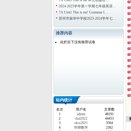
7A Unit1 This is me 单元话题语…
2024-2025学年第一学期七年级英语…
7A Unit1 This is me! Grammar I…
苏州市振华中学校2023-2024学年七…
推荐内容
此栏目下没有推荐试卷
站内统计
名次
用户名
文章数
1
admin
48191
2
ckzl2022
44453
热
3
sksx2021
3564
4
华师数学
2302