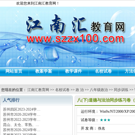
欢迎您来到江南汇教育网！
网站首页
教案学案
教学课件
名校试卷
方法
您现在的位置：
江南汇教育网
>>
名校试卷
>>
政 治
>>
八年级政治
>>
同步训练
>>
人气排行
八(下)道德与法治同步练习卷（
苏州四区2023-2024学…
运行环境： Win9x/NT/2000/XP/200
苏州市2020-2024学年…
苏州市2022-2023学年…
试卷等级：
★★★
昆山、太仓、常熟、…
开 发 商： 佚名
苏州市2020-2024学年…