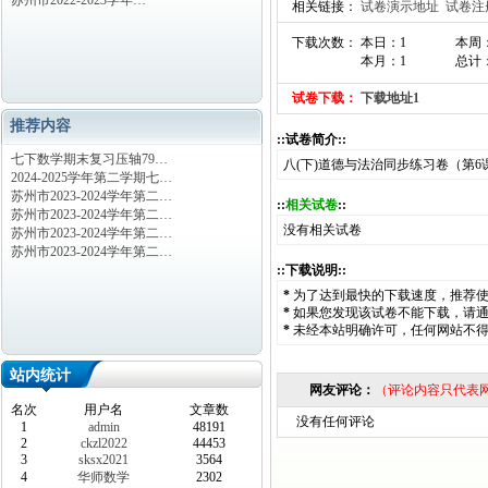
苏州市2022-2023学年…
相关链接：
试卷演示地址
试卷注
下载次数： 本日：1
本周
本月：1
总计：
试卷下载：
下载地址1
推荐内容
::试卷简介::
七下数学期末复习压轴79…
八(下)道德与法治同步练习卷（第6
2024-2025学年第二学期七…
苏州市2023-2024学年第二…
::
相关试卷
::
苏州市2023-2024学年第二…
没有相关试卷
苏州市2023-2024学年第二…
苏州市2023-2024学年第二…
::下载说明::
*
为了达到最快的下载速度，推荐
*
如果您发现该试卷不能下载，请
*
未经本站明确许可，任何网站不
站内统计
网友评论：
（评论内容只代表
名次
用户名
文章数
没有任何评论
1
admin
48191
2
ckzl2022
44453
3
sksx2021
3564
4
华师数学
2302