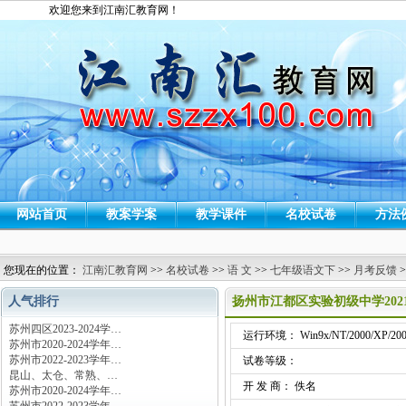
欢迎您来到江南汇教育网！
网站首页
教案学案
教学课件
名校试卷
方法
您现在的位置：
江南汇教育网
>>
名校试卷
>>
语 文
>>
七年级语文下
>>
月考反馈
>
人气排行
扬州市江都区实验初级中学202
苏州四区2023-2024学…
运行环境： Win9x/NT/2000/XP/200
苏州市2020-2024学年…
苏州市2022-2023学年…
试卷等级：
昆山、太仓、常熟、…
开 发 商： 佚名
苏州市2020-2024学年…